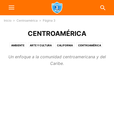
Inicio
Centroamérica
Página 3
CENTROAMÉRICA
AMBIENTE
ARTE Y CULTURA
CALIFORNIA
CENTROAMÉRICA
CONSULADOS
DEPORTES
ECONOMÍA
EDUCACIÓN
Un enfoque a la comunidad centroamericana y del
ESTADOS UNIDOS
INMIGRACIÓN
INTERNACIONALES
Caribe.
LATINOAMÉRICA
MÉXICO
NOTICIAS
ORGANIZACIONES COMUNITARIAS
POLITÍCA
SALUD
SURAMÉRICA
TECNOLOGÍA
TRANSPORTE
USNEWS
VIDEO