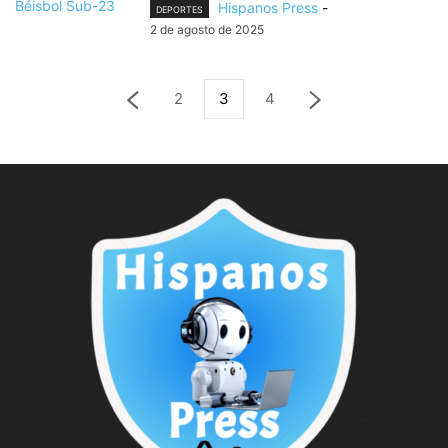
Hispanos Press
-
DEPORTES
2 de agosto de 2025
2
3
4