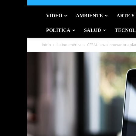
VIDEO
AMBIENTE
ARTE Y
POLITÍCA
SALUD
TECNOL
Inicio
Latinoamérica
CEPAL lanza innovadora plat