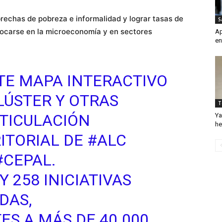
brechas de pobreza e informalidad y lograr tasas de
S
focarse en la microeconomía y en sectores
Ap
en
TE MAPA INTERACTIVO
LÚSTER
Y OTRAS
T
RTICULACIÓN
Ya
he
ITORIAL DE
#ALC
#CEPAL
.
 258 INICIATIVAS
DAS,
S A MÁS DE 40.000