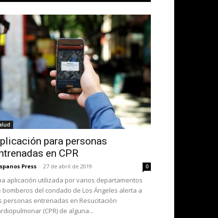
alud
plicación para personas
ntrenadas en CPR
spanos Press
-
27 de abril de 2019
0
a aplicación utilizada por varios departamentos
 bomberos del condado de Los Ángeles alerta a
s personas entrenadas en Resucitación
rdiopulmonar (CPR) de alguna...