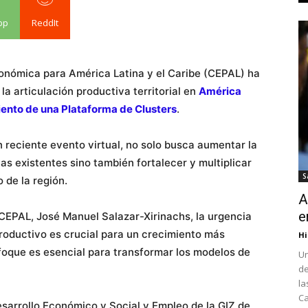
pp
ReddIt
conómica para América Latina y el Caribe (CEPAL) ha
la articulación productiva territorial en
América
iento de una Plataforma de Clusters
.
 reciente evento virtual, no solo busca aumentar la
vas existentes sino también fortalecer y multiplicar
S
 de la región.
A
e
 CEPAL, José Manuel Salazar-Xirinachs, la urgencia
 productivo es crucial para un crecimiento más
Hi
nfoque es esencial para transformar los modelos de
Un
de
la
Ca
Desarrollo Económico y Social y Empleo de la GIZ de