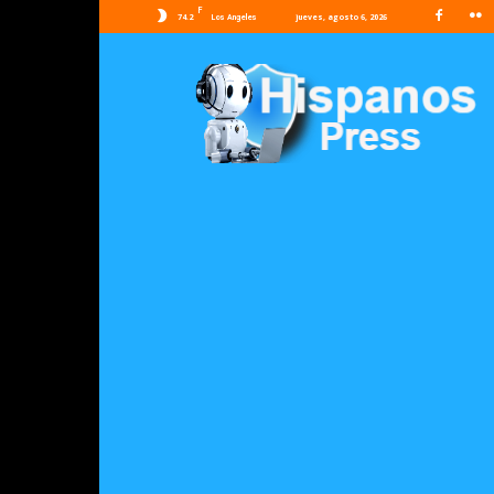
F
74.2
jueves, agosto 6, 2026
Los Angeles
Hispanos
Press