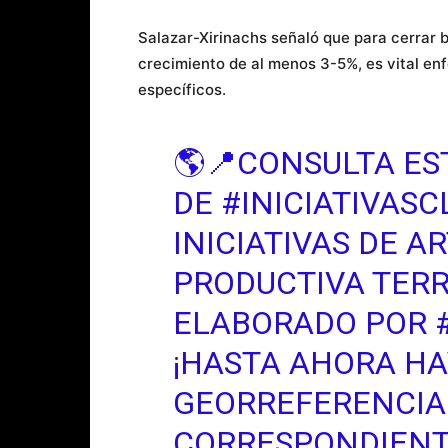
Salazar-Xirinachs señaló que para cerrar 
crecimiento de al menos 3-5%, es vital en
específicos.
🌎📍CONSULTA ES
DE
#INICIATIVASC
INICIATIVAS DE A
PRODUCTIVA TERR
ELABORADO POR
¡HASTA AHORA HAY
GEORREFERENCIA
CORRESPONDIENTE