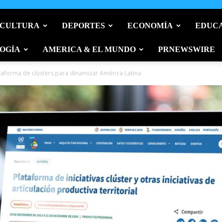
 CULTURA
DEPORTES
ECONOMÍA
EDUC
OGÍA
AMERICA & EL MUNDO
PRNEWSWIRE
aforma de clústers para dinamizar América Latina