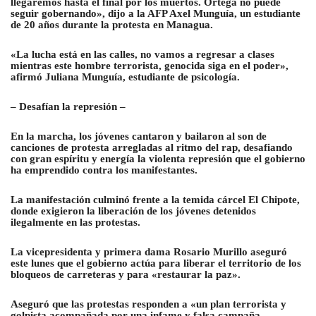
llegaremos hasta el final por los muertos. Ortega no puede
seguir gobernando», dijo a la AFP Axel Munguía, un estudiante
de 20 años durante la protesta en Managua.
«La lucha está en las calles, no vamos a regresar a clases
mientras este hombre terrorista, genocida siga en el poder»,
afirmó Juliana Munguía, estudiante de psicología.
– Desafían la represión –
En la marcha, los jóvenes cantaron y bailaron al son de
canciones de protesta arregladas al ritmo del rap, desafiando
con gran espíritu y energía la violenta represión que el gobierno
ha emprendido contra los manifestantes.
La manifestación culminó frente a la temida cárcel El Chipote,
donde exigieron la liberación de los jóvenes detenidos
ilegalmente en las protestas.
La vicepresidenta y primera dama Rosario Murillo aseguró
este lunes que el gobierno actúa para liberar el territorio de los
bloqueos de carreteras y para «restaurar la paz».
Aseguró que las protestas responden a «un plan terrorista y
golpista acompañada por una infame y falsa campaña