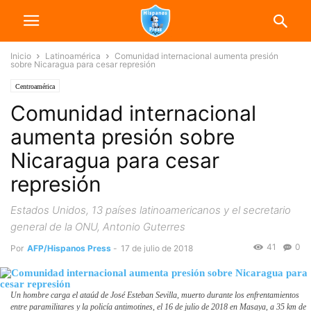
Inicio
Latinoamérica
Comunidad internacional aumenta presión
sobre Nicaragua para cesar represión
Centroamérica
Comunidad internacional
aumenta presión sobre
Nicaragua para cesar
represión
Estados Unidos, 13 países latinoamericanos y el secretario
general de la ONU, Antonio Guterres
41
0
Por
AFP/Hispanos Press
-
17 de julio de 2018
Un hombre carga el ataúd de José Esteban Sevilla, muerto durante los enfrentamientos
entre paramilitares y la policía antimotines, el 16 de julio de 2018 en Masaya, a 35 km de