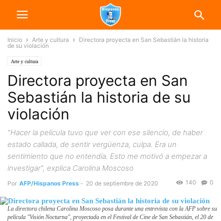
Inicio
Arte y cultura
Directora proyecta en San Sebastián la historia
de su violación
Arte y cultura
Directora proyecta en San
Sebastián la historia de su
violación
"Hacer la película tuvo que ver con ese silencio, de haber
estado callada, de sentir vergüenza, culpa. Era un
sentimiento que no entendía. Esto me motivó a empezar a
investigar", explica Carolina Moscoso
140
0
Por
AFP/Hispanos Press
-
20 de septiembre de 2020
La directora chilena Carolina Moscoso posa durante una entrevista con la AFP sobre su
película "Visión Nocturna", proyectada en el Festival de Cine de San Sebastián, el 20 de