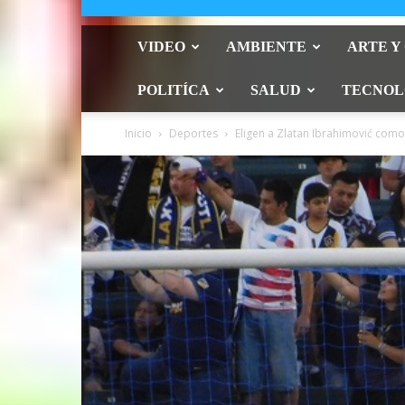
VIDEO
AMBIENTE
ARTE Y
POLITÍCA
SALUD
TECNOL
Inicio
Deportes
Eligen a Zlatan Ibrahimović com