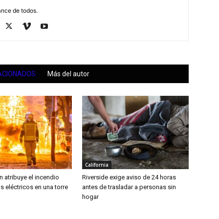
ance de todos.
ACIONADOS
Más del autor
California
n atribuye el incendio
Riverside exige aviso de 24 horas
s eléctricos en una torre
antes de trasladar a personas sin
hogar