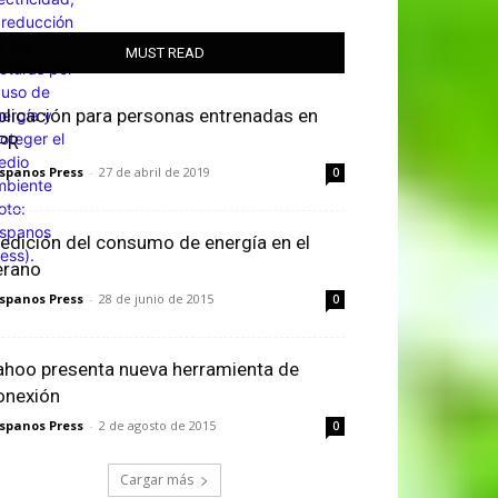
MUST READ
plicación para personas entrenadas en
PR
spanos Press
-
27 de abril de 2019
0
edición del consumo de energía en el
erano
spanos Press
-
28 de junio de 2015
0
ahoo presenta nueva herramienta de
onexión
spanos Press
-
2 de agosto de 2015
0
Cargar más