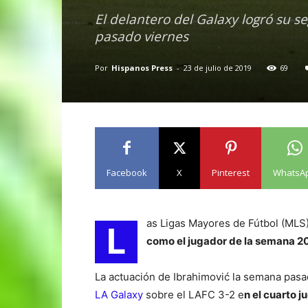
El delantero del Galaxy logró su se
pasado viernes
Por
Hispanos Press
-
23 de julio de 2019
69
Facebook
X
Pinterest
WhatsA
as Ligas Mayores de Fútbol (MLS) 
L
como el jugador de la semana 2
La actuación de Ibrahimović la semana pasada
LA Galaxy
sobre el LAFC 3-2 e
n el cuarto 