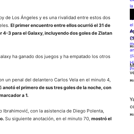
by de Los Ángeles y es una rivalidad entre estos dos
eles.
El primer encuentro entre ellos ocurrió el 31 de
A
r 4-3 para el Galaxy, incluyendo dos goles de Zlatan
C
Hi
 Galaxy ha ganado dos juegos y ha empatado los otros
M
v
n un penal del delantero Carlos Vela en el minuto 4,
Hi
 anotó el primero de sus tres goles de la noche, con
 marcador a 1.
Y
c
o Ibrahimović, con la asistencia de Diego Polenta,
Hi
o.
Su siguiente anotación, en el minuto 70,
mostró el