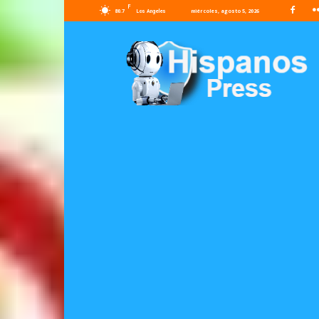
F
80.7
miércoles, agosto 5, 2026
Los Angeles
Hispanos
Press