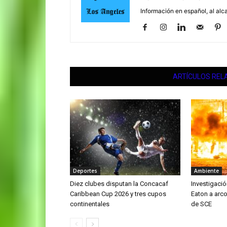
Información en español, al alc
ARTÍCULOS REL
Deportes
Ambiente
Diez clubes disputan la Concacaf
Investigació
Caribbean Cup 2026 y tres cupos
Eaton a arco
continentales
de SCE