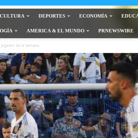
 CULTURA
DEPORTES
ECONOMÍA
EDUC
OGÍA
AMERICA & EL MUNDO
PRNEWSWIRE
o Jugador de la Semana