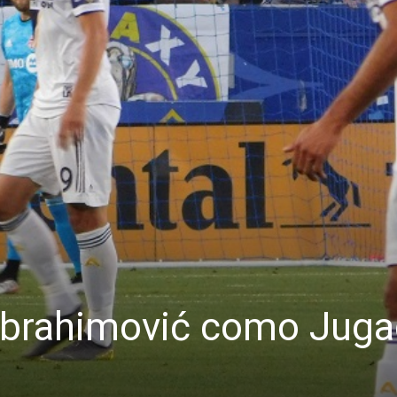
 Ibrahimović como Jug