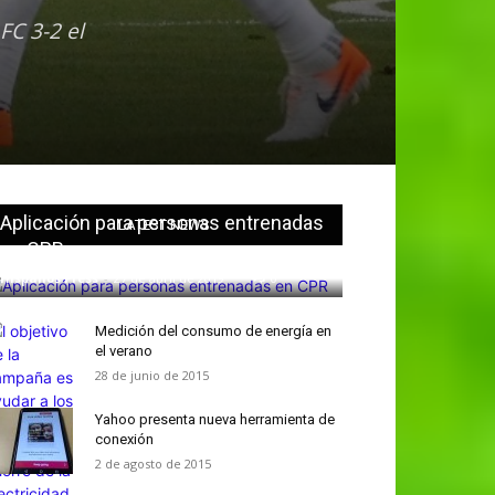
FC 3-2 el
Aplicación para personas entrenadas
LATEST NEWS
en CPR
Hispanos Press
-
27 de abril de 2019
0
Medición del consumo de energía en
el verano
28 de junio de 2015
Yahoo presenta nueva herramienta de
conexión
2 de agosto de 2015