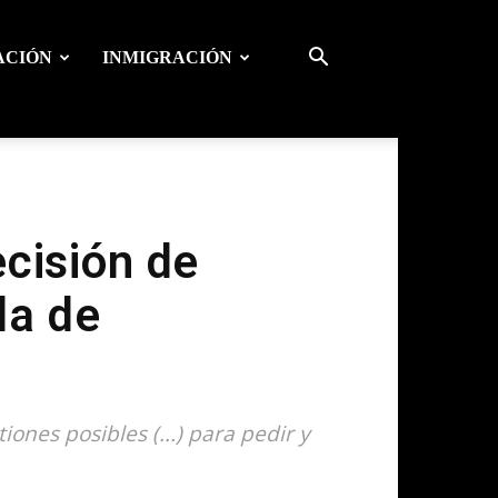
ACIÓN
INMIGRACIÓN
cisión de
da de
ones posibles (...) para pedir y