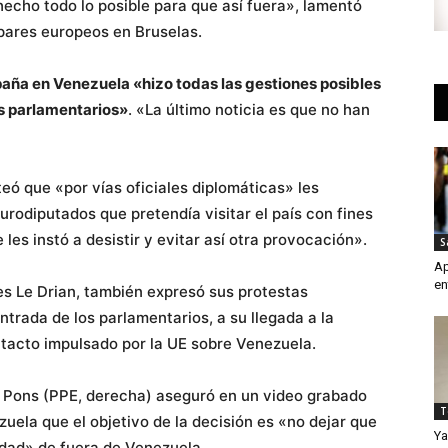
hecho todo lo posible para que así fuera», lamentó
 pares europeos en Bruselas.
paña en Venezuela «hizo todas las gestiones posibles
tos parlamentarios»
. «La último noticia es que no han
teó que «por vías oficiales diplomáticas» les
urodiputados que pretendía visitar el país con fines
 les instó a desistir y evitar así otra provocación».
S
Ap
en
ves Le Drian, también expresó sus protestas
ntrada de los parlamentarios, a su llegada a la
tacto impulsado por la UE sobre Venezuela.
 Pons (PPE, derecha) aseguró en un video grabado
T
uela que el objetivo de la decisión es «no dejar que
Ya
idad» de fuera de Venezuela.