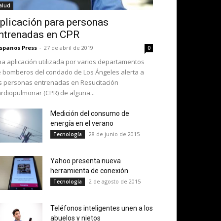
alud
plicación para personas
ntrenadas en CPR
spanos Press
-
27 de abril de 2019
0
a aplicación utilizada por varios departamentos
 bomberos del condado de Los Ángeles alerta a
s personas entrenadas en Resucitación
rdiopulmonar (CPR) de alguna...
Medición del consumo de
energía en el verano
28 de junio de 2015
Tecnología
Yahoo presenta nueva
herramienta de conexión
2 de agosto de 2015
Tecnología
Teléfonos inteligentes unen a los
abuelos y nietos