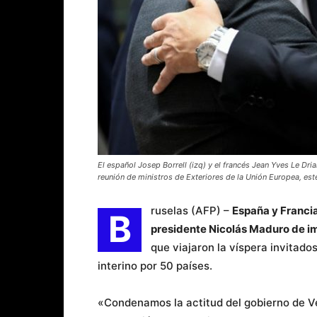
El español Josep Borrell (izq) y el francés Jean Yves Le Dri
reunión de ministros de Exteriores de la Unión Europea, es
ruselas (AFP) –
España y Francia
B
presidente Nicolás Maduro de im
que viajaron la víspera invitad
interino por 50 países.
«Condenamos la actitud del gobierno de V