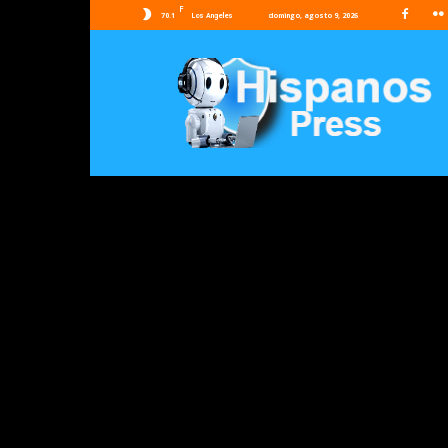
F
70.1
domingo, agosto 9, 2026
Los Angeles
Hispanos
Press