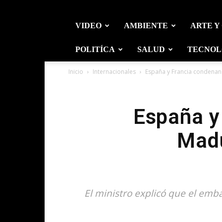
VIDEO
AMBIENTE
ARTE Y
POLITÍCA
SALUD
TECNOL
Inicio
Internacionales
España y Francia condenan 
España y
Madu
El ministro explicó que el emba