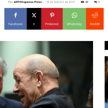
Por
AFP/Hispanos Press
-
18 de febrero de 2019
69
0
Facebook
X
Pinterest
WhatsApp
ReddIt