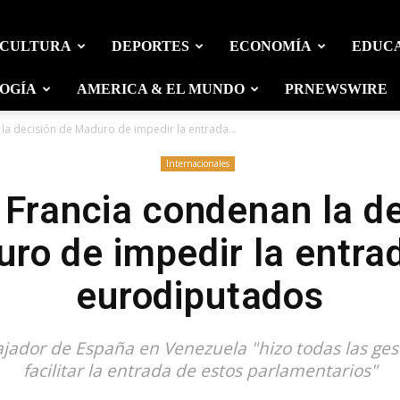
 CULTURA
DEPORTES
ECONOMÍA
EDUC
OGÍA
AMERICA & EL MUNDO
PRNEWSWIRE
la decisión de Maduro de impedir la entrada...
Internacionales
 Francia condenan la de
ro de impedir la entra
eurodiputados
jador de España en Venezuela "hizo todas las gesti
facilitar la entrada de estos parlamentarios"