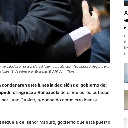
S
A
e
Hi
Un
de
la
Ca
an se saludan en presencia del luxemburgués Jean Asselborn al llegar a una
te lunes 18 de febrero en Bruselas © AFP John Thys
 condenaron este lunes la decisión del gobierno del
pedir el ingreso a Venezuela
de cinco eurodiputados
os por Juan Guaidó, reconocido como presidente
enezuela del señor Maduro, gobierno que está puesto