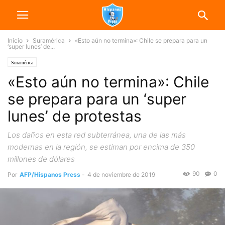
Inicio
Suramérica
«Esto aún no termina»: Chile se prepara para un
‘super lunes’ de...
Suramérica
«Esto aún no termina»: Chile
se prepara para un ‘super
lunes’ de protestas
Los daños en esta red subterránea, una de las más
modernas en la región, se estiman por encima de 350
millones de dólares
90
0
Por
AFP/Hispanos Press
-
4 de noviembre de 2019