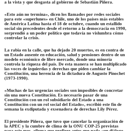
a la vista y que desgasta al gobierno de Sebastián Piñera.
«Esto aún no termina», dicen los llamados por redes sociales
para este «superlunes» en Chile, uno de los países más estables
de América Latina hasta el 18 de octubre, cuando un estallido
social sin precedentes desde el retorno a la democracia en 1990,
sorprendió a un poder político que todavía no vislumbra cómo
controlar la crisis.
La rabia en la calle, que ha dejado 20 muertos, es en contra de
un Estado ausente en educación, salud y pensiones dentro de un
modelo económico de libre mercado, donde una minoría
controla la riqueza del país. De esta manera se han multiplicado
las voces de izquierdas y derechas que piden cambiar la
Constitución, una herencia de la dictadura de Augusto Pinochet
(1973-1990).
«Muchas de las urgencias sociales son imposibles de concretar
sin una nueva Constitución. Es necesario pasar de una
Constitución con un rol subsidiario del Estado a una
Constitución con un rol social del Estado», escribió este fin de
semana la exdiputada y exsenadora de derechas Lily Pérez.
El presidente Piñera, que tuvo que cancelar la organización de
la APEC y la cumbre de clima de la ONU COP-25 previstas
para este mes, afirma que prefiere antes que nada «un diálogo