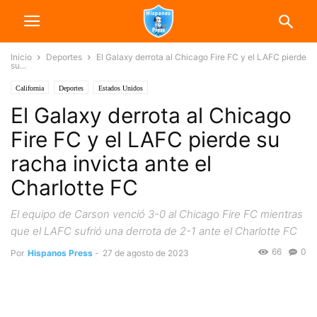
Inicio
Deportes
El Galaxy derrota al Chicago Fire FC y el LAFC pierde
su...
California
Deportes
Estados Unidos
El Galaxy derrota al Chicago
Fire FC y el LAFC pierde su
racha invicta ante el
Charlotte FC
El equipo de Carson venció 3-0 al Chicago Fire FC mientras
que el LAFC sufrió una derrota de 2-1 ante el Charlotte FC
66
0
Por
Hispanos Press
-
27 de agosto de 2023