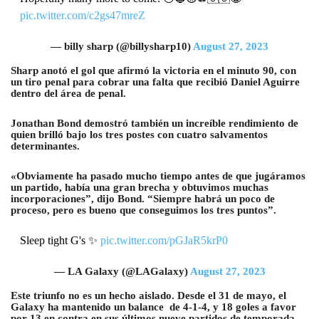
pic.twitter.com/c2gs47mreZ
— billy sharp (@billysharp10)
August 27, 2023
Sharp anotó el gol que afirmó la victoria en el minuto 90, con
un tiro penal para cobrar una falta que recibió Daniel Aguirre
dentro del área de penal.
Jonathan Bond demostró también un increíble rendimiento de
quien brilló bajo los tres postes con cuatro salvamentos
determinantes.
«Obviamente ha pasado mucho tiempo antes de que jugáramos
un partido, había una gran brecha y obtuvimos muchas
incorporaciones”, dijo Bond. “Siempre habrá un poco de
proceso, pero es bueno que conseguimos los tres puntos”.
Sleep tight G's ✨
pic.twitter.com/pGJaR5krP0
— LA Galaxy (@LAGalaxy)
August 27, 2023
Este triunfo no es un hecho aislado. Desde el 31 de mayo, el
Galaxy ha mantenido un balance de 4-1-4, y 18 goles a favor
por 13 en contra en sus últimos nueve partidos de temporada