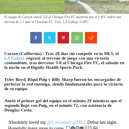
El equipo de Carson venció 3-0 al Chicago Fire FC mientras que el LAFC sufrió una
derrota de 2-1 ante el Charlotte FC. Foto: LA Galaxy / LAFC
Carson (California).- Tras 28 días sin competir en la MLS, el
LA Galaxy
regresó al terreno de juego con una victoria
contundente, tras derrotar 3-0 al Chicago Fire FC, el sábado en
la noche en el Dignity Health Sports Park.
Tyler Boyd, Riqui Puig y Billy Sharp fueron los encargados de
perforar la red enemiga, siendo fundamentales para la victoria
de su equipo.
Anotó el primer gol del equipo en el minuto 29 mientras que el
segundo llegó con Puig, en el minuto 72, con asistencia de
Douglas Costa.
Absolutely loved my
@LAGalaxy
@MLS
Debut last night.
Hopefully many more to come. ⚪️🔵🟡⚽️🇺🇸😁