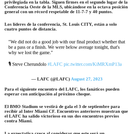
privilegiada en la tabla. Siguen firmes en el segundo lugar de la
Conferencia Oeste de la MLS, ubicándose en la octava posición
general con un récord respetable de 11-7-7 y 40 puntos.
Los líderes de la conferencia, St. Louis CITY, están a solo
cuatro puntos de distancia.
"We did not do a good job with our final product whether that
be a pass or a finish. We were below average tonight, that's
why we lost the game."
🎙️ Steve Cherundolo
#LAFC
pic.twitter.com/KiMRXmP13a
— LAFC (@LAFC)
August 27, 2023
Para el siguiente encuentro del LAFC, los fanáticos pueden
esperar con anticipación al próximo choque.
El BMO Stadium se vestirá de gala el 3 de septiembre para
recibir al Inter Miami CF. Encuentros anteriores muestran que
el LAFC ha salido victorioso en sus dos encuentros previos
contra Miami.
La expectativa crece al considerar que este será un