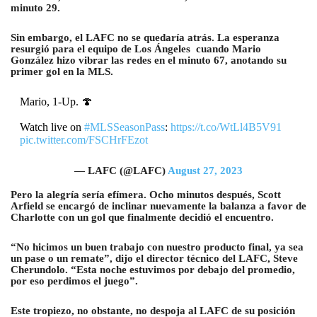
minuto 29.
Sin embargo, el LAFC no se quedaría atrás. La esperanza
resurgió para el equipo de Los Ángeles cuando Mario
González hizo vibrar las redes en el minuto 67, anotando su
primer gol en la MLS.
Mario, 1-Up. 🍄
Watch live on
#MLSSeasonPass
:
https://t.co/WtLl4B5V91
pic.twitter.com/FSCHrFEzot
— LAFC (@LAFC)
August 27, 2023
Pero la alegría sería efímera. Ocho minutos después, Scott
Arfield se encargó de inclinar nuevamente la balanza a favor de
Charlotte con un gol que finalmente decidió el encuentro.
“No hicimos un buen trabajo con nuestro producto final, ya sea
un pase o un remate”, dijo el director técnico del LAFC, Steve
Cherundolo. “Esta noche estuvimos por debajo del promedio,
por eso perdimos el juego”.
Este tropiezo, no obstante, no despoja al LAFC de su posición