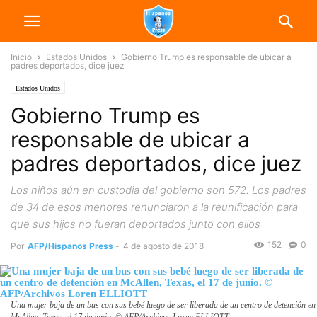
Inicio
Estados Unidos
Gobierno Trump es responsable de ubicar a
padres deportados, dice juez
Estados Unidos
Gobierno Trump es
responsable de ubicar a
padres deportados, dice juez
Los niños aún en custodia del gobierno son 572. Los padres
de 34 de esos menores renunciaron a la reunificación para
que sus hijos no fueran deportados junto con ellos
152
0
Por
AFP/Hispanos Press
-
4 de agosto de 2018
Una mujer baja de un bus con sus bebé luego de ser liberada de un centro de detención en