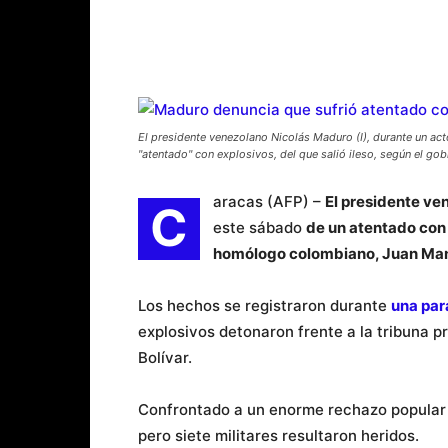
El presidente venezolano Nicolás Maduro (I), durante un act
"atentado" con explosivos, del que salió ileso, según el 
aracas (AFP) –
El presidente ve
C
este sábado
de un atentado con 
homólogo colombiano, Juan Man
Los hechos se registraron durante
una par
explosivos detonaron frente a la tribuna p
Bolívar.
Confrontado a un enorme rechazo popular p
pero siete militares resultaron heridos.