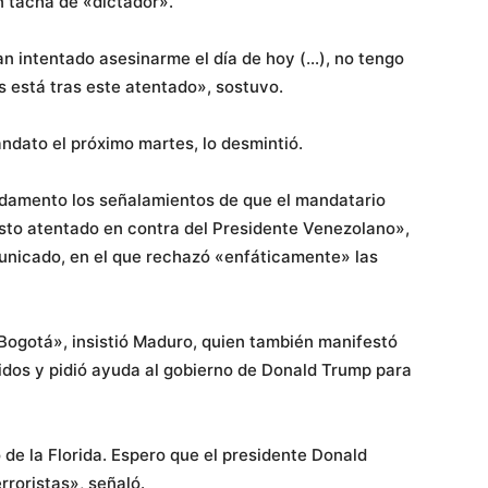
n tacha de «dictador».
n intentado asesinarme el día de hoy (…), no tengo
 está tras este atentado», sostuvo.
andato el próximo martes, lo desmintió.
damento los señalamientos de que el mandatario
sto atentado en contra del Presidente Venezolano»,
municado, en el que rechazó «enfáticamente» las
Bogotá», insistió Maduro, quien también manifestó
idos y pidió ayuda al gobierno de Donald Trump para
 de la Florida. Espero que el presidente Donald
rroristas», señaló.