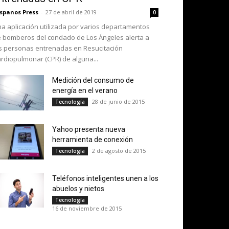
spanos Press
-
27 de abril de 2019
0
a aplicación utilizada por varios departamentos
 bomberos del condado de Los Ángeles alerta a
s personas entrenadas en Resucitación
rdiopulmonar (CPR) de alguna...
Medición del consumo de
energía en el verano
28 de junio de 2015
Tecnología
Yahoo presenta nueva
herramienta de conexión
2 de agosto de 2015
Tecnología
Teléfonos inteligentes unen a los
abuelos y nietos
Tecnología
16 de noviembre de 2015