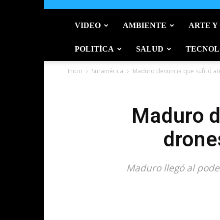
VIDEO
AMBIENTE
ARTE Y
POLITÍCA
SALUD
TECNOL
Inicio
Suramérica
Maduro denuncia que sufrió at
Maduro d
drone
Maduro llegó al pode