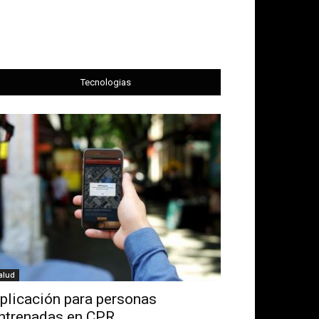
Tecnologias
alud
plicación para personas
ntrenadas en CPR