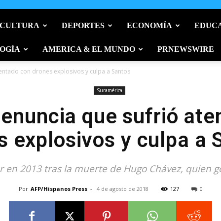
 CULTURA
DEPORTES
ECONOMÍA
EDUC
OGÍA
AMERICA & EL MUNDO
PRNEWSWIRE
entado con drones explosivos y culpa a Santos
Suramérica
enuncia que sufrió ate
s explosivos y culpa a 
r en 2013 tras la muerte de Hugo Chávez, quien
Por
AFP/Hispanos Press
-
4 de agosto de 2018
127
0