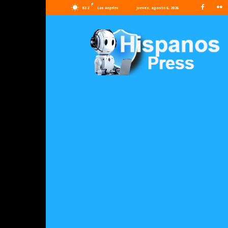
F
82.2
jueves, agosto 6, 2026
Los Angeles
Hispanos
Press