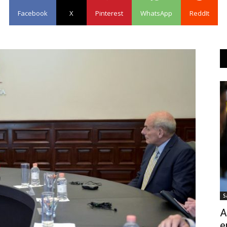
Facebook
X
Pinterest
WhatsApp
ReddIt
S
A
e