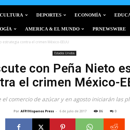
 CULTURA
DEPORTES
ECONOMÍA
EDUC
OGÍA
AMERICA & EL MUNDO
PRNEWSWIRE
to estrategia contra el crimen México-EEUU
Estados Unidos
scute con Peña Nieto e
tra el crimen México-
l comercio de azúcar y en agosto iniciarán las pl
Por
AFP/Hispanos Press
-
6 de julio de 2017
86
0