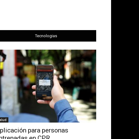
Tecnologias
alud
plicación para personas
ntrenadas en CPR