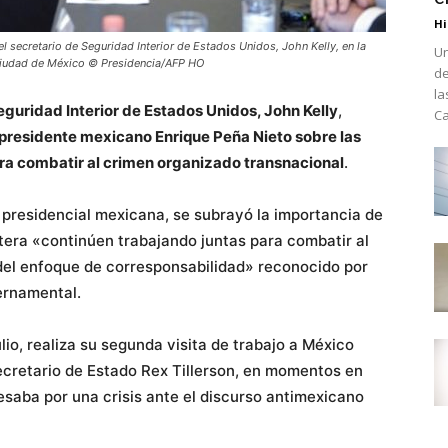
Hi
l secretario de Seguridad Interior de Estados Unidos, John Kelly, en la
Un
n Ciudad de México © Presidencia/AFP HO
de
la
eguridad Interior de Estados Unidos, John Kelly
,
Ca
 presidente mexicano Enrique Peña Nieto sobre las
ra combatir al crimen organizado transnacional
.
a presidencial mexicana, se subrayó la importancia de
tera «continúen trabajando juntas para combatir al
 del enfoque de corresponsabilidad» reconocido por
ernamental.
ulio, realiza su segunda visita de trabajo a México
secretario de Estado Rex Tillerson, en momentos en
esaba por una crisis ante el discurso antimexicano