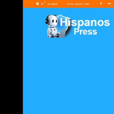
F
84
viernes, agosto 7, 2026
Los Angeles
Hispanos
Press