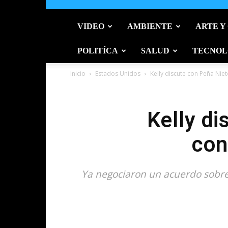
VIDEO
AMBIENTE
ARTE Y
POLITÍCA
SALUD
TECNOL
Inicio
Estados Unidos
Kelly discute con Peña Nie
Kelly di
con
Ya negociaron un acuerdo sobre e