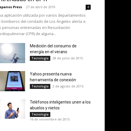
spanos Press
-
27 de abril de 2019
0
a aplicación utilizada por varios departamentos
 bomberos del condado de Los Ángeles alerta a
s personas entrenadas en Resucitación
rdiopulmonar (CPR) de alguna...
Medición del consumo de
energía en el verano
28 de junio de 2015
Tecnología
Yahoo presenta nueva
herramienta de conexión
2 de agosto de 2015
Tecnología
Teléfonos inteligentes unen a los
abuelos y nietos
Tecnología
16 de noviembre de 2015