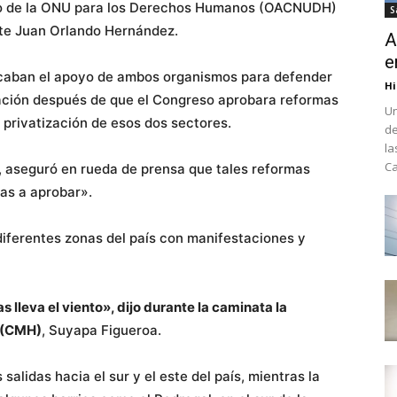
do de la ONU para los Derechos Humanos (OACNUDH)
S
nte Juan Orlando Hernández.
A
e
scaban el apoyo de ambos organismos para defender
Hi
cación después de que el Congreso aprobara reformas
Un
a privatización de esos dos sectores.
de
la
Ca
a, aseguró en rueda de prensa que tales reformas
las a aprobar».
diferentes zonas del país con manifestaciones y
 lleva el viento», dijo durante la caminata la
 (CMH)
, Suyapa Figueroa.
salidas hacia el sur y el este del país, mientras la