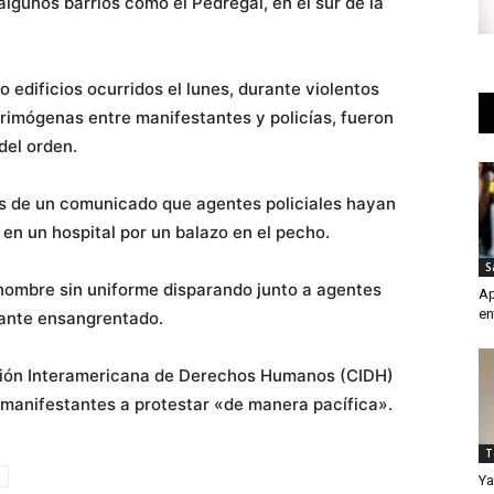
lgunos barrios como el Pedregal, en el sur de la
 edificios ocurridos el lunes, durante violentos
rimógenas entre manifestantes y policías, fueron
del orden.
és de un comunicado que agentes policiales hayan
en un hospital por un balazo en el pecho.
S
 hombre sin uniforme disparando junto a agentes
Ap
en
stante ensangrentado.
ión Interamericana de Derechos Humanos (CIDH)
s manifestantes a protestar «de manera pacífica».
T
Ya