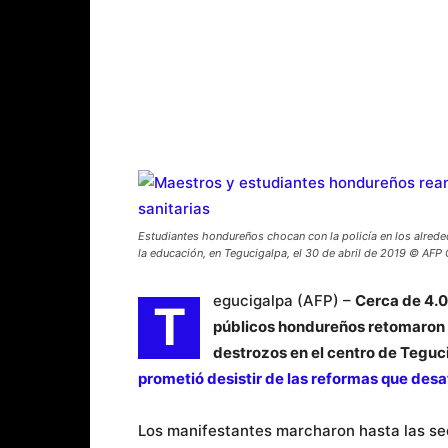
Estudiantes hondureños chocan con la policía en los alrede
la educación, en Tegucigalpa, el 30 de abril de 2019 © A
egucigalpa (AFP) –
Cerca de 4.0
T
públicos hondureños retomaron 
destrozos en el centro de Teguc
prometió desistir de las reformas que des
Los manifestantes marcharon hasta las se