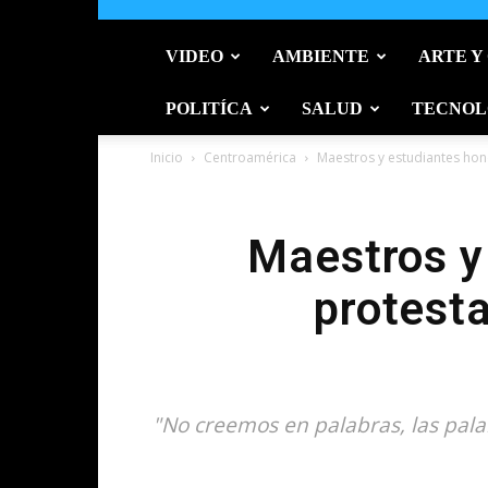
VIDEO
AMBIENTE
ARTE Y
POLITÍCA
SALUD
TECNOL
Inicio
Centroamérica
Maestros y estudiantes hon
Maestros y
protest
"No creemos en palabras, las palab