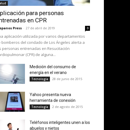
alud
plicación para personas
ntrenadas en CPR
spanos Press
-
27 de abril de 2019
0
a aplicación utilizada por varios departamentos
 bomberos del condado de Los Ángeles alerta a
s personas entrenadas en Resucitación
rdiopulmonar (CPR) de alguna...
Medición del consumo de
energía en el verano
28 de junio de 2015
Tecnología
Yahoo presenta nueva
herramienta de conexión
2 de agosto de 2015
Tecnología
Teléfonos inteligentes unen a los
abuelos y nietos