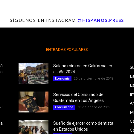
SÍGUENOS EN INSTAGRAM
@HISPANOS.PRESS
ENTRADAS POPULARES
rá
Salario mínimo en California en
S
ol
el año 2024
L
25 de diciembre de 2018
Economía
E
In
Servicios del Consulado de
.
Guatemala en Los Ángeles
Ar
26
10 de enero de 2019
Consulados
M
Ca
ta
Sueño de ejercer como dentista
en Estados Unidos
C