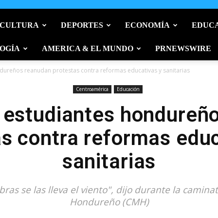
 CULTURA
DEPORTES
ECONOMÍA
EDUC
OGÍA
AMERICA & EL MUNDO
PRNEWSWIRE
dureños reanudan protestas contra reformas educativas y sanitarias
Centroamérica
Educación
 estudiantes hondureñ
as contra reformas educ
sanitarias
ras se las lleva el viento", dijo durante la camina
Hondureño (CMH)