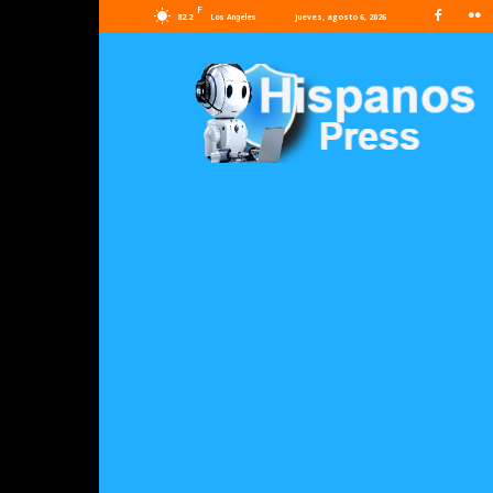
F
82.2
jueves, agosto 6, 2026
Los Angeles
Hispanos
Press