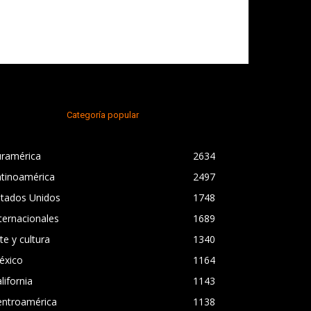
Categoría popular
uramérica
2634
atinoamérica
2497
stados Unidos
1748
ternacionales
1689
te y cultura
1340
éxico
1164
lifornia
1143
entroamérica
1138