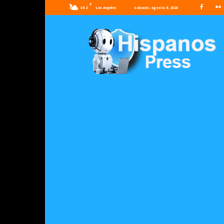
F
69.2
sábado, agosto 8, 2026
Los Angeles
Hispanos
Press