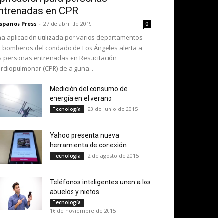
ntrenadas en CPR
spanos Press
-
27 de abril de 2019
0
a aplicación utilizada por varios departamentos
 bomberos del condado de Los Ángeles alerta a
s personas entrenadas en Resucitación
rdiopulmonar (CPR) de alguna...
Medición del consumo de
energía en el verano
28 de junio de 2015
Tecnología
Yahoo presenta nueva
herramienta de conexión
2 de agosto de 2015
Tecnología
Teléfonos inteligentes unen a los
abuelos y nietos
Tecnología
16 de noviembre de 2015