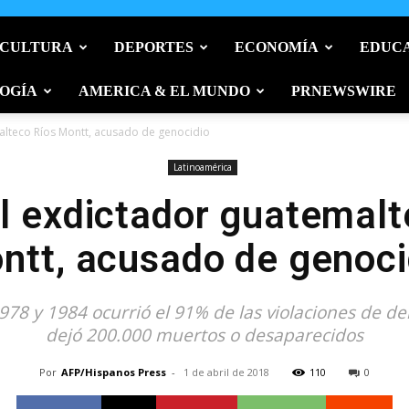
 CULTURA
DEPORTES
ECONOMÍA
EDUC
OGÍA
AMERICA & EL MUNDO
PRNEWSWIRE
alteco Ríos Montt, acusado de genocidio
Latinoamérica
l exdictador guatemalt
ntt, acusado de genoci
978 y 1984 ocurrió el 91% de las violaciones de d
dejó 200.000 muertos o desaparecidos
Por
AFP/Hispanos Press
-
1 de abril de 2018
110
0