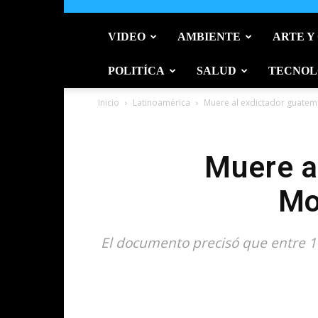
VIDEO
AMBIENTE
ARTE Y
POLITÍCA
SALUD
TECNOL
Inicio
Latinoamérica
Muere al exdictador guatem
Muere a
Mo
El documento precisó que entre 1