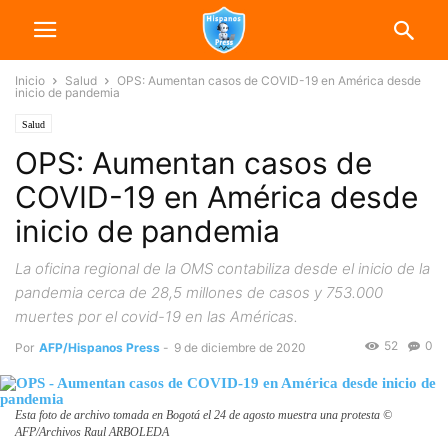
Inicio
Salud
OPS: Aumentan casos de COVID-19 en América desde
inicio de pandemia
Salud
OPS: Aumentan casos de
COVID-19 en América desde
inicio de pandemia
La oficina regional de la OMS contabiliza desde el inicio de la
pandemia cerca de 28,5 millones de casos y 753.000
muertes por el covid-19 en las Américas.
52
0
Por
AFP/Hispanos Press
-
9 de diciembre de 2020
Esta foto de archivo tomada en Bogotá el 24 de agosto muestra una protesta ©
AFP/Archivos Raul ARBOLEDA