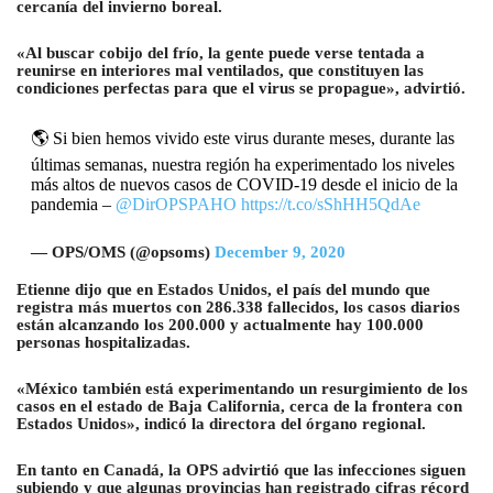
cercanía del invierno boreal.
«Al buscar cobijo del frío, la gente puede verse tentada a
reunirse en interiores mal ventilados, que constituyen las
condiciones perfectas para que el virus se propague», advirtió.
🌎 Si bien hemos vivido este virus durante meses, durante las
últimas semanas, nuestra región ha experimentado los niveles
más altos de nuevos casos de COVID-19 desde el inicio de la
pandemia –
@DirOPSPAHO
https://t.co/sShHH5QdAe
— OPS/OMS (@opsoms)
December 9, 2020
Etienne dijo que en Estados Unidos, el país del mundo que
registra más muertos con 286.338 fallecidos, los casos diarios
están alcanzando los 200.000 y actualmente hay 100.000
personas hospitalizadas.
«México también está experimentando un resurgimiento de los
casos en el estado de Baja California, cerca de la frontera con
Estados Unidos», indicó la directora del órgano regional.
En tanto en Canadá, la OPS advirtió que las infecciones siguen
subiendo y que algunas provincias han registrado cifras récord