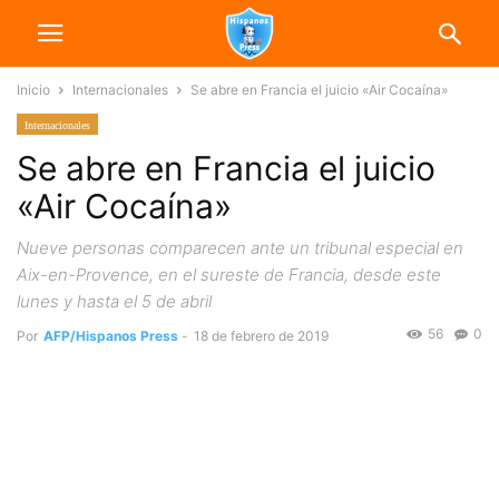
Inicio
Internacionales
Se abre en Francia el juicio «Air Cocaína»
Internacionales
Se abre en Francia el juicio
«Air Cocaína»
Nueve personas comparecen ante un tribunal especial en
Aix-en-Provence, en el sureste de Francia, desde este
lunes y hasta el 5 de abril
56
0
Por
AFP/Hispanos Press
-
18 de febrero de 2019