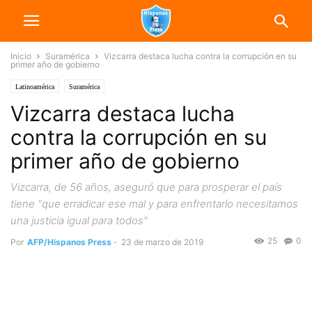
Inicio
Suramérica
Vizcarra destaca lucha contra la corrupción en su
primer año de gobierno
Latinoamérica
Suramérica
Vizcarra destaca lucha
contra la corrupción en su
primer año de gobierno
Vizcarra, de 56 años, aseguró que para prosperar el país
tiene "que erradicar ese mal y para enfrentarlo necesitamos
una justicia igual para todos"
25
0
Por
AFP/Hispanos Press
-
23 de marzo de 2019