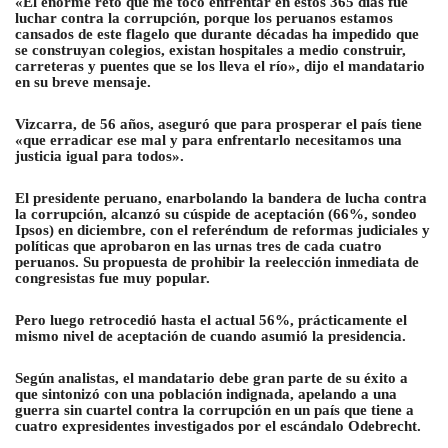
«El enorme reto que me tocó enfrentar en estos 365 días fue
luchar contra la corrupción, porque los peruanos estamos
cansados de este flagelo que durante décadas ha impedido que
se construyan colegios, existan hospitales a medio construir,
carreteras y puentes que se los lleva el río», dijo el mandatario
en su breve mensaje.
Vizcarra, de 56 años, aseguró que para prosperar el país tiene
«que erradicar ese mal y para enfrentarlo necesitamos una
justicia igual para todos»
.
El presidente peruano, enarbolando la bandera de lucha contra
la corrupción, alcanzó su cúspide de aceptación (66%, sondeo
Ipsos) en diciembre, con el referéndum de reformas judiciales y
políticas que aprobaron en las urnas tres de cada cuatro
peruanos. Su propuesta de prohibir la reelección inmediata de
congresistas fue muy popular.
Pero luego retrocedió hasta el actual 56%, prácticamente el
mismo nivel de aceptación de cuando asumió la presidencia.
Según analistas, el mandatario debe gran parte de su éxito a
que sintonizó con una población indignada, apelando a una
guerra sin cuartel contra la corrupción en un país que tiene a
cuatro expresidentes investigados por el escándalo Odebrecht.