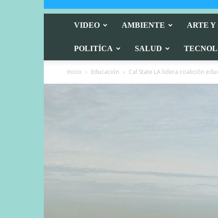
VIDEO
AMBIENTE
ARTE Y
POLITÍCA
SALUD
TECNOL
Inicio
Educación
Cal State LA lidera coalición edu