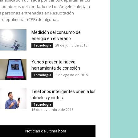
a aplicación utilizada por varios departamentos
 bomberos del condado de Los Ángeles alerta a
s personas entrenadas en Resucitación
rdiopulmonar (CPR) de alguna...
Medición del consumo de
energía en el verano
28 de junio de 2015
Tecnología
Yahoo presenta nueva
herramienta de conexión
2 de agosto de 2015
Tecnología
Teléfonos inteligentes unen a los
abuelos y nietos
Tecnología
16 de noviembre de 2015
Noticias de ultima hora