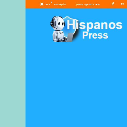
F
85.8
jueves, agosto 6, 2026
Los Angeles
Hispanos
Press