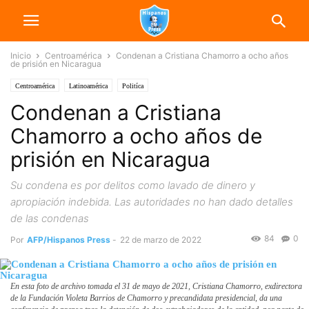
Inicio
Centroamérica
Condenan a Cristiana Chamorro a ocho años
de prisión en Nicaragua
Centroamérica
Latinoamérica
Politíca
Condenan a Cristiana
Chamorro a ocho años de
prisión en Nicaragua
Su condena es por delitos como lavado de dinero y
apropiación indebida. Las autoridades no han dado detalles
de las condenas
84
0
Por
AFP/Hispanos Press
-
22 de marzo de 2022
En esta foto de archivo tomada el 31 de mayo de 2021, Cristiana Chamorro, exdirectora
de la Fundación Violeta Barrios de Chamorro y precandidata presidencial, da una