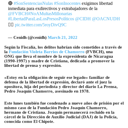
🔴
#SonSentenciasNulas
#SonInocentes
exigimos libertad
inmediata para exdirectivos y extrabajadores de la
@FVBCH
#NoAMultasMillonarias
#LibertadParaLasLosPresosPolíticos
@CIDH
@OACNUDH
👇🏻
pic.twitter.com/5royDivQ9C
— Cenidh (@cenidh)
March 21, 2022
Según la Fiscalía, los delitos habrían sido cometidos a través de
la
Fundación Violeta Barrios de Chamorro
(FVBCH), una
ONG que lleva el nombre de la expresidenta de Nicaragua
(1990-1997) y madre de Cristiana, dedicada a promover la
libertad de prensa y expresión.
«Estoy en la obligación de seguir ese legado» familiar de
defensa de la libertad de expresión, declaró ante el juez la
opositora, hija del periodista y director del diario La Prensa,
Pedro Joaquín Chamorro, asesinado en 1978.
Este lunes también fue condenado a nueve años de prisión por el
mismo caso de la Fundación Pedro Joaquín Chamorro,
hermano de Cristiana. Joaquín permanecerá recluido en la
cárcel de la Dirección de Auxilio Judicial (DAJ) de la Policía,
conocida como El Chipote.