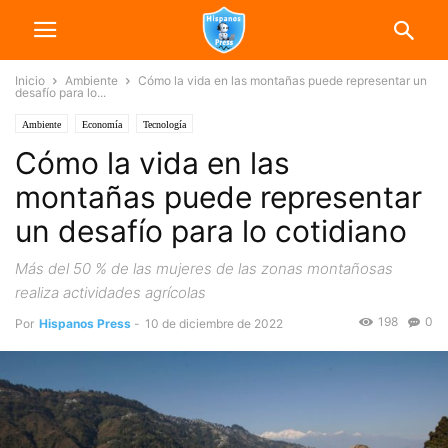
Inicio
Ambiente
Cómo la vida en las montañas puede representar un
desafío para lo...
Ambiente
Economía
Tecnología
Cómo la vida en las
montañas puede representar
un desafío para lo cotidiano
Más del 50 % de las mujeres de las zonas montañosas
realiza actividades agrícolas
198
0
Por
Hispanos Press
-
10 de diciembre de 2022