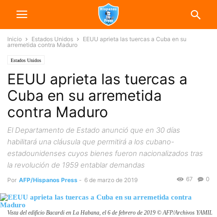
Inicio
Estados Unidos
EEUU aprieta las tuercas a Cuba en su
arremetida contra Maduro
Estados Unidos
EEUU aprieta las tuercas a
Cuba en su arremetida
contra Maduro
El Departamento de Estado anunció que en 30 días
habilitará una cláusula que permitirá a los cubano-
estadounidenses cuyos bienes fueron nacionalizados tras
la revolución de 1959 entablar demandas
67
0
Por
AFP/Hispanos Press
-
6 de marzo de 2019
Vista del edificio Bacardi en La Habana, el 6 de febrero de 2019 © AFP/Archivos YAMIL