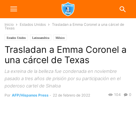
Inicio
Estados Unidos
Trasladan a Emma Coronel a una cárcel de
Texas
Estados Unidos
Latinoamérica
México
Trasladan a Emma Coronel a
una cárcel de Texas
La exreina de la belleza fue condenada en noviembre
pasado a tres años de prisión por su participación en el
poderoso cartel de Sinaloa
104
0
Por
AFP/Hispanos Press
-
22 de febrero de 2022