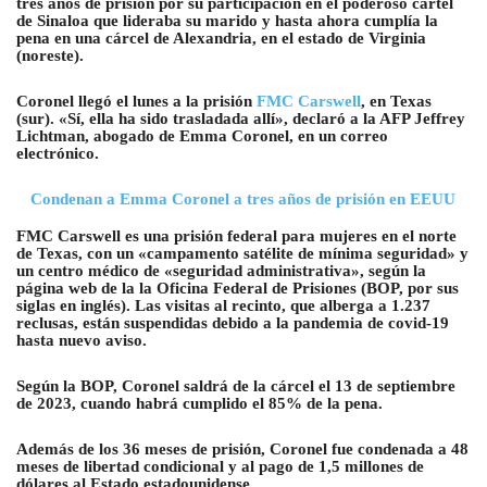
tres años de prisión por su participación en el poderoso cartel
de Sinaloa que lideraba su marido y hasta ahora cumplía la
pena en una cárcel de Alexandria, en el estado de Virginia
(noreste).
Coronel llegó el lunes a la prisión
FMC Carswell
, en Texas
(sur). «Sí, ella ha sido trasladada allí», declaró a la AFP Jeffrey
Lichtman, abogado de Emma Coronel, en un correo
electrónico.
Condenan a Emma Coronel a tres años de prisión en EEUU
FMC Carswell es una prisión federal para mujeres en el norte
de Texas, con un «campamento satélite de mínima seguridad» y
un centro médico de «seguridad administrativa», según la
página web de la la Oficina Federal de Prisiones (BOP, por sus
siglas en inglés). Las visitas al recinto, que alberga a 1.237
reclusas, están suspendidas debido a la pandemia de covid-19
hasta nuevo aviso.
Según la BOP, Coronel saldrá de la cárcel el 13 de septiembre
de 2023, cuando habrá cumplido el 85% de la pena.
Además de los 36 meses de prisión, Coronel fue condenada a 48
meses de libertad condicional y al pago de 1,5 millones de
dólares al Estado estadounidense.