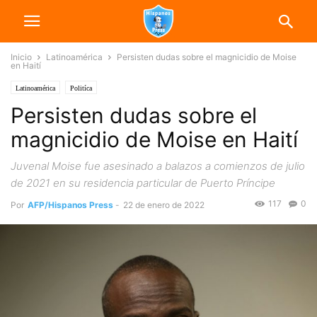
Inicio
Latinoamérica
Persisten dudas sobre el magnicidio de Moise
en Haití
Latinoamérica
Politíca
Persisten dudas sobre el
magnicidio de Moise en Haití
Juvenal Moise fue asesinado a balazos a comienzos de julio
de 2021 en su residencia particular de Puerto Príncipe
117
0
Por
AFP/Hispanos Press
-
22 de enero de 2022