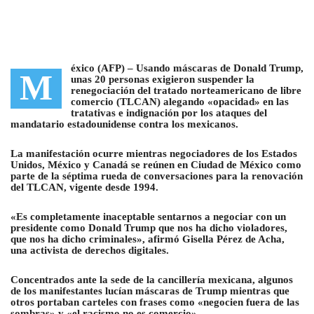
éxico (AFP) –
Usando máscaras de Donald Trump,
M
unas 20 personas exigieron suspender la
renegociación del tratado norteamericano de libre
comercio (TLCAN)
alegando «opacidad» en las
tratativas e indignación por los ataques del
mandatario estadounidense contra los mexicanos.
La manifestación ocurre mientras negociadores de los Estados
Unidos, México y Canadá se reúnen en Ciudad de México como
parte de la séptima rueda de conversaciones para la renovación
del TLCAN, vigente desde 1994.
«Es completamente inaceptable sentarnos a negociar con un
presidente como Donald Trump que nos ha dicho violadores,
que nos ha dicho criminales», afirmó Gisella Pérez de Acha,
una activista de derechos digitales.
Concentrados ante la sede de la cancillería mexicana, algunos
de
los manifestantes lucían máscaras de Trump mientras que
otros portaban carteles con frases
como «negocien fuera de las
sombras» y «el racismo no es comercio».