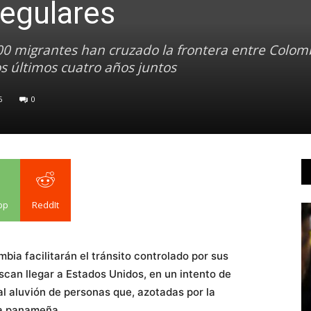
regulares
000 migrantes han cruzado la frontera entre Colom
s últimos cuatro años juntos
6
0
pp
ReddIt
ia facilitarán el tránsito controlado por sus
uscan llegar a Estados Unidos, en un intento de
l aluvión de personas que, azotadas por la
va panameña.