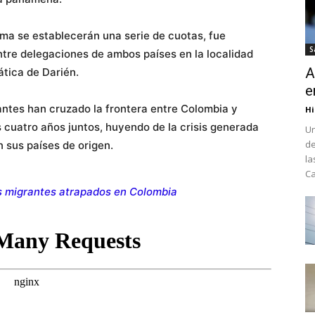
ima se establecerán una serie de cuotas, fue
S
ntre delegaciones de ambos países en la localidad
A
ática de Darién.
e
antes han cruzado la frontera entre Colombia y
Hi
 cuatro años juntos, huyendo de la crisis generada
Un
de
n sus países de origen.
la
Ca
os migrantes atrapados en Colombia