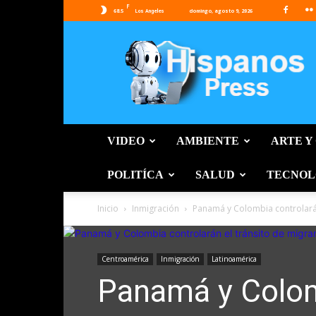
F
68.5
domingo, agosto 9, 2026
Los Angeles
Hispanos
Press
VIDEO
AMBIENTE
ARTE Y
POLITÍCA
SALUD
TECNOL
Inicio
Inmigración
Panamá y Colombia controlarán
Centroamérica
Inmigración
Latinoamérica
Panamá y Colomb