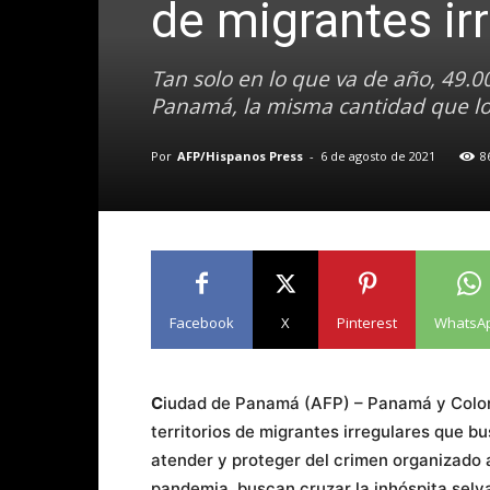
de migrantes ir
Tan solo en lo que va de año, 49.
Panamá, la misma cantidad que lo
Por
AFP/Hispanos Press
-
6 de agosto de 2021
8
Facebook
X
Pinterest
WhatsA
C
iudad de Panamá (AFP) – Panamá y Colomb
territorios de migrantes irregulares que b
atender y proteger del crimen organizado a
pandemia, buscan cruzar la inhóspita sel