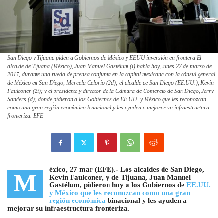
San Diego y Tijuana piden a Gobiernos de México y EEUU inversión en frontera El
alcalde de Tijuana (México), Juan Manuel Gastélum (i) habla hoy, lunes 27 de marzo de
2017, durante una rueda de prensa conjunta en la capital mexicana con la cónsul general
de México en San Diego, Marcela Celorio (2d); el alcalde de San Diego (EE.UU.), Kevin
Faulconer (2i); y el presidente y director de la Cámara de Comercio de San Diego, Jerry
Sanders (d); donde pidieron a los Gobiernos de EE.UU. y México que les reconozcan
como una gran región económica binacional y les ayuden a mejorar su infraestructura
fronteriza. EFE
éxico, 27 mar (EFE).-
Los alcaldes de San Diego,
M
Kevin Faulconer, y de Tijuana, Juan Manuel
Gastélum, pidieron hoy a los Gobiernos de
EE.UU.
y México que les reconozcan como una gran
región económica
binacional y les ayuden a
mejorar su infraestructura fronteriza.