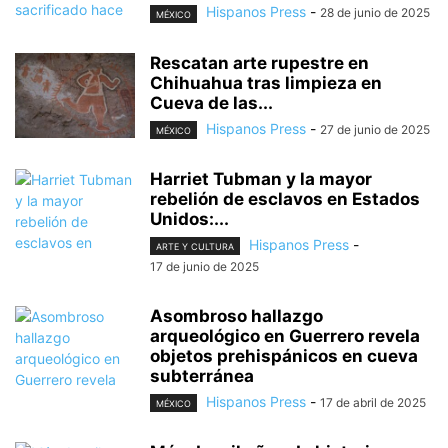
Hispanos Press
-
28 de junio de 2025
MÉXICO
Rescatan arte rupestre en
Chihuahua tras limpieza en
Cueva de las...
Hispanos Press
-
27 de junio de 2025
MÉXICO
Harriet Tubman y la mayor
rebelión de esclavos en Estados
Unidos:...
Hispanos Press
-
ARTE Y CULTURA
17 de junio de 2025
Asombroso hallazgo
arqueológico en Guerrero revela
objetos prehispánicos en cueva
subterránea
Hispanos Press
-
17 de abril de 2025
MÉXICO