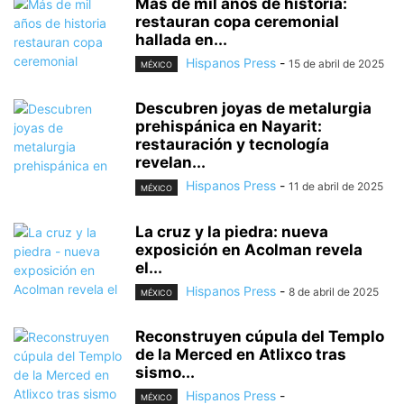
Más de mil años de historia:
restauran copa ceremonial
hallada en...
Hispanos Press
-
15 de abril de 2025
MÉXICO
Descubren joyas de metalurgia
prehispánica en Nayarit:
restauración y tecnología
revelan...
Hispanos Press
-
11 de abril de 2025
MÉXICO
La cruz y la piedra: nueva
exposición en Acolman revela
el...
Hispanos Press
-
8 de abril de 2025
MÉXICO
Reconstruyen cúpula del Templo
de la Merced en Atlixco tras
sismo...
Hispanos Press
-
MÉXICO