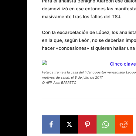
Para el analista Benigno Alarcón ese diálo
desmovilizó en ese entonces las manifesta
masivamente tras los fallos del TSJ.
Con la excarcelación de López, los analis
en la que, según León, no se deberían imp
hacer «concesiones» si quieren hallar una s
Fetejos frente a la casa del líder opositor venezolano Leop
motivos de salud, el 8 de julio de 2017
© AFP Juan BARRETO