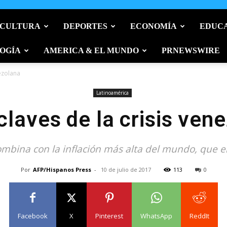
 CULTURA
DEPORTES
ECONOMÍA
EDUC
OGÍA
AMERICA & EL MUNDO
PRNEWSWIRE
nezolana
Latinoamérica
claves de la crisis ven
mbina con la inflación más alta del mundo, que 
Por
AFP/Hispanos Press
-
10 de julio de 2017
113
0
Facebook
X
Pinterest
WhatsApp
ReddIt