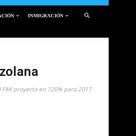
ACIÓN
INMIGRACIÓN
ezolana
el FMI proyecta en 720% para 2017