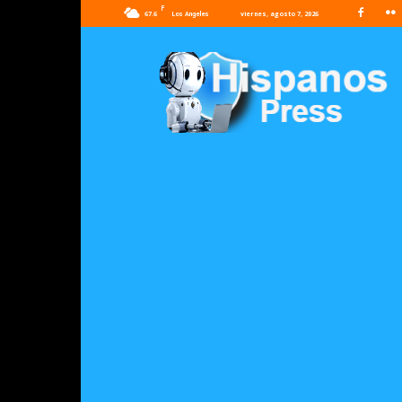
F
67.6
viernes, agosto 7, 2026
Los Angeles
Hispanos
Press