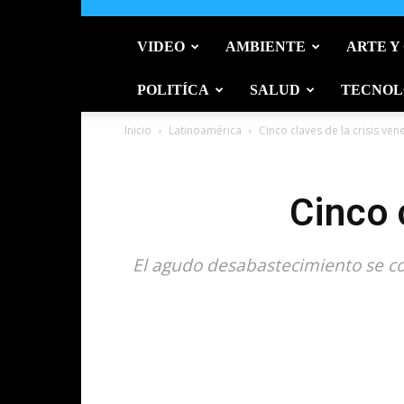
VIDEO
AMBIENTE
ARTE Y
POLITÍCA
SALUD
TECNOL
Inicio
Latinoamérica
Cinco claves de la crisis ve
Cinco 
El agudo desabastecimiento se co