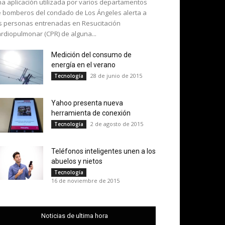
a aplicación utilizada por varios departamentos
 bomberos del condado de Los Ángeles alerta a
s personas entrenadas en Resucitación
rdiopulmonar (CPR) de alguna...
Medición del consumo de
energía en el verano
28 de junio de 2015
Tecnología
Yahoo presenta nueva
herramienta de conexión
2 de agosto de 2015
Tecnología
Teléfonos inteligentes unen a los
abuelos y nietos
Tecnología
16 de noviembre de 2015
Noticias de ultima hora