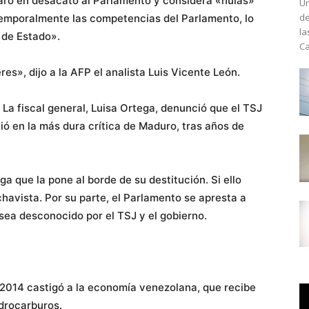
laró en desacato al Parlamento y considera «nulas»
Un
de
temporalmente las competencias del Parlamento, lo
la
 de Estado».
Ca
res», dijo a la AFP el analista Luis Vicente León.
a. La fiscal general, Luisa Ortega, denunció que el TSJ
tió en la más dura crítica de Maduro, tras años de
ga que la pone al borde de su destitución. Si ello
havista. Por su parte, el Parlamento se apresta a
ea desconocido por el TSJ y el gobierno.
e 2014 castigó a la economía venezolana, que recibe
idrocarburos.