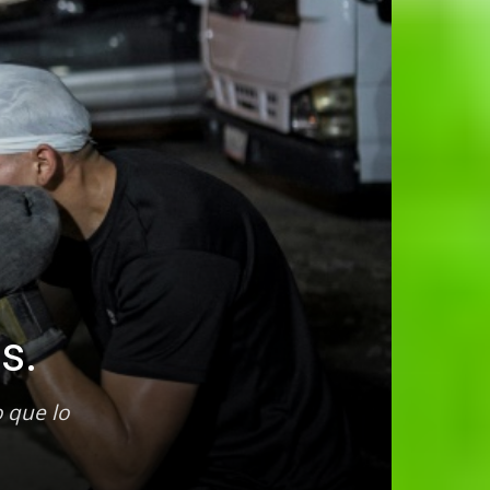
s.
 que lo