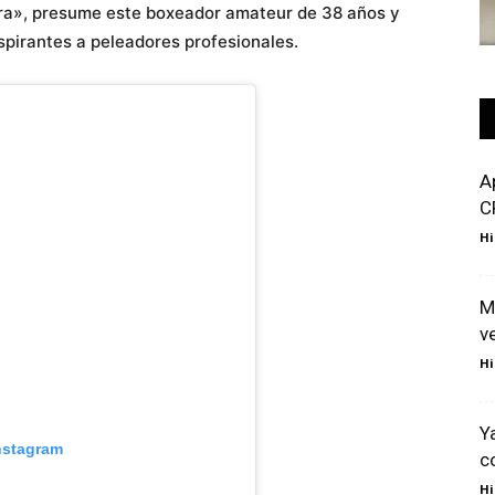
ra», presume este boxeador amateur de 38 años y
spirantes a peleadores profesionales.
A
C
Hi
M
v
Hi
Y
nstagram
c
Hi