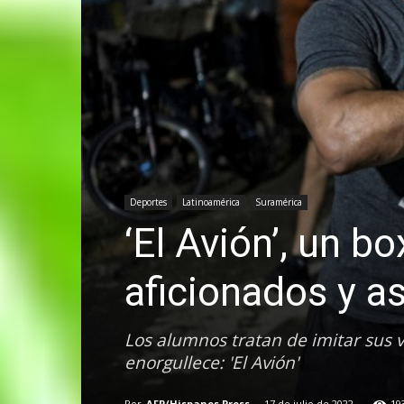
Deportes
Latinoamérica
Suramérica
‘El Avión’, un 
aficionados y as
Los alumnos tratan de imitar sus
enorgullece: 'El Avión'
Por
AFP/Hispanos Press
-
17 de julio de 2022
19