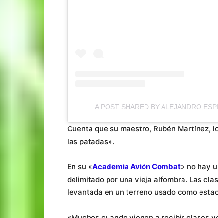
A POST SHARED BY ALEJANDRO ES
Cuenta que su maestro, Rubén Martínez, lo
las patadas».
En su «
Academia Avión Combat
» no hay u
delimitado por una vieja alfombra. Las cla
levantada en un terreno usado como esta
«Muchos cuando vienen a recibir clases ven