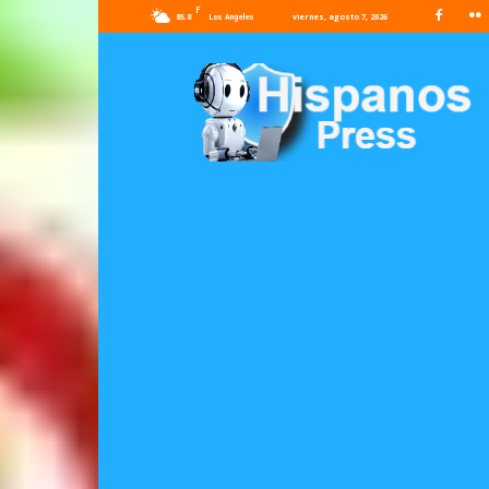
F
85.8
viernes, agosto 7, 2026
Los Angeles
Hispanos
Press