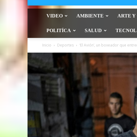
VIDEO
AMBIENTE
ARTE Y
POLITÍCA
SALUD
TECNOL
Inicio
Deportes
‘El Avión’, un boxeador que entre