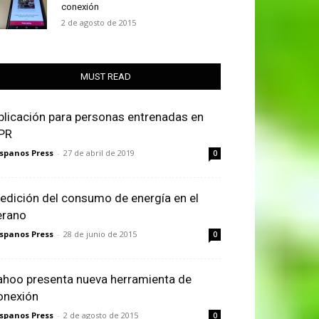
conexión
2 de agosto de 2015
MUST READ
plicación para personas entrenadas en
PR
spanos Press
-
27 de abril de 2019
0
edición del consumo de energía en el
erano
spanos Press
-
28 de junio de 2015
0
ahoo presenta nueva herramienta de
onexión
spanos Press
-
2 de agosto de 2015
0