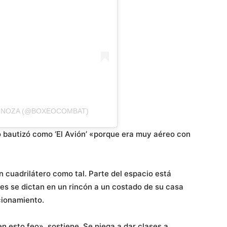
PINOZA (@BOXEOCOMBAT)
 bautizó como ‘El Avión’ «porque era muy aéreo con
n cuadrilátero como tal. Parte del espacio está
ses se dictan en un rincón a un costado de su casa
cionamiento.
 esto feo», sostiene. Se niega a dar clases a