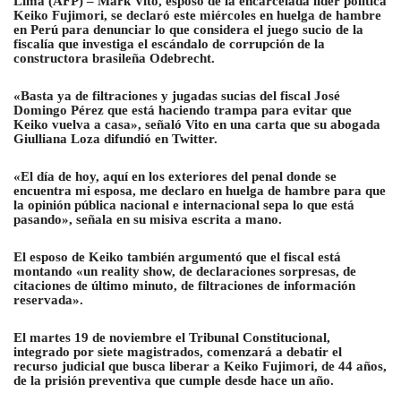
Lima (AFP) –
Mark Vito, esposo de la encarcelada líder política
Keiko Fujimori, se declaró este miércoles en huelga de hambre
en Perú para denunciar lo que considera el juego sucio de la
fiscalía
que investiga el escándalo de corrupción de la
constructora brasileña Odebrecht.
«Basta ya de filtraciones y jugadas sucias del fiscal José
Domingo Pérez que está haciendo trampa para evitar que
Keiko vuelva a casa», señaló Vito en una carta que su abogada
Giulliana Loza difundió en Twitter.
«El día de hoy, aquí en los exteriores del penal donde se
encuentra mi esposa, me declaro en huelga de hambre para que
la opinión pública nacional e internacional sepa lo que está
pasando», señala en su misiva escrita a mano.
El esposo de Keiko también argumentó que el fiscal está
montando «un reality show, de declaraciones sorpresas, de
citaciones de último minuto, de filtraciones de información
reservada».
El martes 19 de noviembre el Tribunal Constitucional,
integrado por siete magistrados, comenzará a debatir el
recurso judicial que busca liberar a Keiko Fujimori, de 44 años,
de la prisión preventiva que cumple desde hace un año.