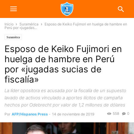
Inicio
Suramérica
Esposo de Keiko Fujimori en huelga de hambre en
Perú por «jugadas...
Suramérica
Esposo de Keiko Fujimori en
huelga de hambre en Perú
por «jugadas sucias de
fiscalía»
La líder opositora es acusada por la fiscalía de un supuesto
lavado de activos vinculado a aportes ilícitos de campaña
hechos por Odebrecht por valor de 1,2 millones de dólares
558
0
Por
AFP/Hispanos Press
-
14 de noviembre de 2019