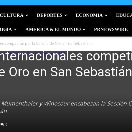
 CULTURA
DEPORTES
ECONOMÍA
EDUC
OGÍA
AMERICA & EL MUNDO
PRNEWSWIRE
ales competirán por la Concha de Oro en San Sebastián...
internacionales compet
e Oro en San Sebastiá
d, Mumenthaler y Winocour encabezan la Sección Of
ián
0