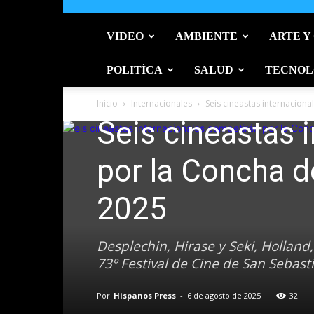
VIDEO
AMBIENTE
ARTE Y
POLITÍCA
SALUD
TECNOL
Arte y cultura
Internacionales
Latinoamérica
Inicio
Internacionales
Seis cineastas internacion
Seis cineastas 
por la Concha d
2025
Desplechin, Hirase y Seki, Hollan
73º Festival de Cine de San Sebast
Por
Hispanos Press
-
6 de agosto de 2025
32