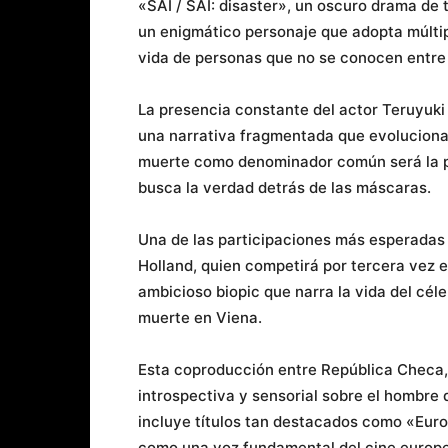
«SAI / SAI: disaster», un oscuro drama de t
un enigmático personaje que adopta múltip
vida de personas que no se conocen entre 
La presencia constante del actor Teruyuki
una narrativa fragmentada que evoluciona ha
muerte como denominador común será la pi
busca la verdad detrás de las máscaras.
Una de las participaciones más esperadas 
Holland, quien competirá por tercera vez 
ambicioso biopic que narra la vida del cél
muerte en Viena.
Esta coproducción entre República Checa,
introspectiva y sensorial sobre el hombre d
incluye títulos tan destacados como «Eur
como una voz fundamental del cine europ