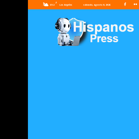
F
69.2
sábado, agosto 8, 2026
Los Angeles
Hispanos
Press