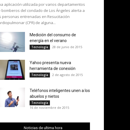
a aplicación utilizada por varios departamentos
 bomberos del condado de Los Ángeles alerta a
s personas entrenadas en Resucitación
rdiopulmonar (CPR) de alguna...
Medición del consumo de
energía en el verano
28 de junio de 2015
Tecnología
Yahoo presenta nueva
herramienta de conexión
2 de agosto de 2015
Tecnología
Teléfonos inteligentes unen a los
abuelos y nietos
Tecnología
16 de noviembre de 2015
Noticias de ultima hora