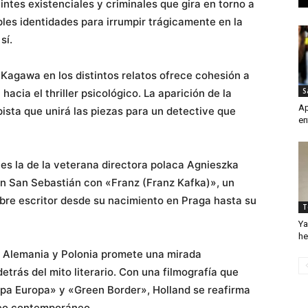
intes existenciales y criminales que gira en torno a
les identidades para irrumpir trágicamente en la
sí.
 Kagawa en los distintos relatos ofrece cohesión a
S
cia el thriller psicológico. La aparición de la
Ap
sta que unirá las piezas para un detective que
en
es la de la veterana directora polaca Agnieszka
en San Sebastián con «Franz (Franz Kafka)», un
ebre escritor desde su nacimiento en Praga hasta su
T
Ya
he
 Alemania y Polonia promete una mirada
etrás del mito literario. Con una filmografía que
opa Europa» y «Green Border», Holland se reafirma
eo contemporáneo.