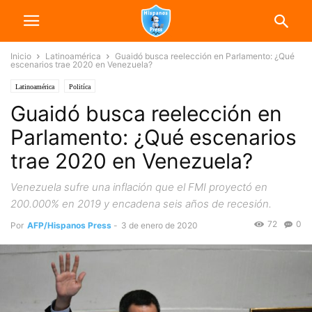
Inicio
Latinoamérica
Guaidó busca reelección en Parlamento: ¿Qué
escenarios trae 2020 en Venezuela?
Latinoamérica
Politíca
Guaidó busca reelección en
Parlamento: ¿Qué escenarios
trae 2020 en Venezuela?
Venezuela sufre una inflación que el FMI proyectó en
200.000% en 2019 y encadena seis años de recesión.
72
0
Por
AFP/Hispanos Press
-
3 de enero de 2020