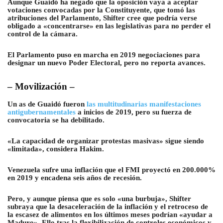
Aunque Guaidó ha negado que la oposición vaya a aceptar
votaciones convocadas por la Constituyente, que tomó las
atribuciones del Parlamento, Shifter cree que podría verse
obligado a «concentrarse» en las legislativas para no perder el
control de la cámara.
El Parlamento puso en marcha en 2019 negociaciones para
designar un nuevo Poder Electoral, pero no reporta avances.
– Movilización –
Un as de Guaidó fueron
las multitudinarias manifestaciones
antigubernamentales
a inicios de 2019, pero su fuerza de
convocatoria se ha debilitado.
«La capacidad de organizar protestas masivas» sigue siendo
«limitada», considera Hakim.
Venezuela sufre una inflación que el FMI proyectó en 200.000%
en 2019 y encadena seis años de recesión.
Pero, y aunque piensa que es solo «una burbuja», Shifter
subraya que la desaceleración de la inflación y el retroceso de
la escasez de alimentos en los últimos meses podrían «ayudar a
Maduro». Ello tras la flexibilización de controles económicos y