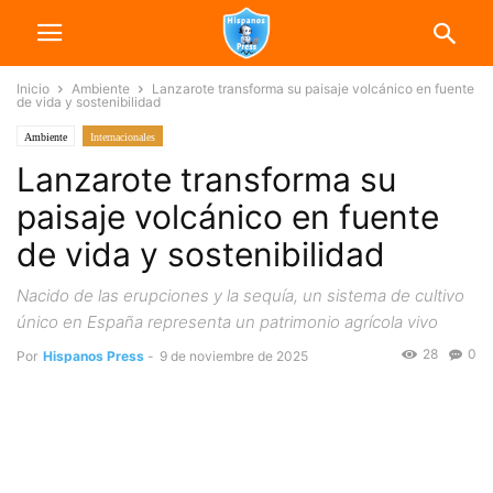
Inicio
Ambiente
Lanzarote transforma su paisaje volcánico en fuente
de vida y sostenibilidad
Ambiente
Internacionales
Lanzarote transforma su
paisaje volcánico en fuente
de vida y sostenibilidad
Nacido de las erupciones y la sequía, un sistema de cultivo
único en España representa un patrimonio agrícola vivo
28
0
Por
Hispanos Press
-
9 de noviembre de 2025