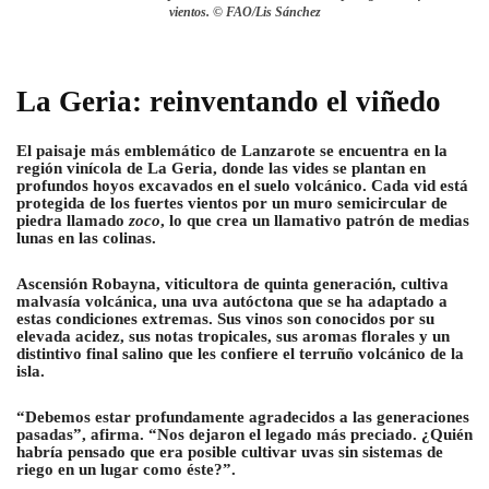
vientos. © FAO/Lis Sánchez
La Geria: reinventando el viñedo
El paisaje más emblemático de Lanzarote se encuentra en la
región vinícola de La Geria, donde las vides se plantan en
profundos hoyos excavados en el suelo volcánico. Cada vid está
protegida de los fuertes vientos por un muro semicircular de
piedra llamado
zoco
, lo que crea un llamativo patrón de medias
lunas en las colinas.
Ascensión Robayna, viticultora de quinta generación, cultiva
malvasía volcánica, una uva autóctona que se ha adaptado a
estas condiciones extremas. Sus vinos son conocidos por su
elevada acidez, sus notas tropicales, sus aromas florales y un
distintivo final salino que les confiere el terruño volcánico de la
isla.
“Debemos estar profundamente agradecidos a las generaciones
pasadas”, afirma. “Nos dejaron el legado más preciado. ¿Quién
habría pensado que era posible cultivar uvas sin sistemas de
riego en un lugar como éste?”.