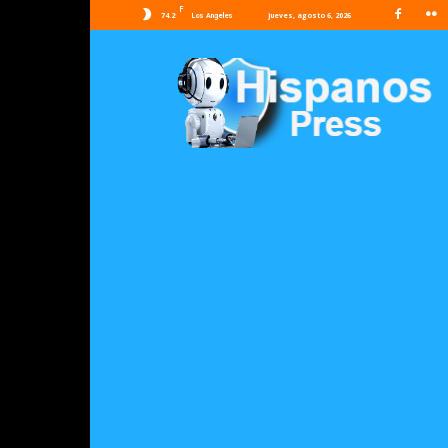
F
74.2
jueves, agosto 6, 2026
Los Angeles
Hispanos
Press