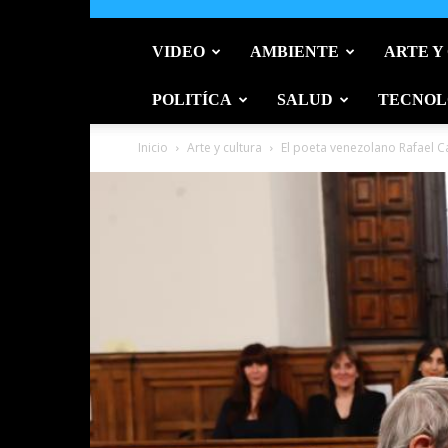
VIDEO
AMBIENTE
ARTE Y
POLITÍCA
SALUD
TECNOL
Inicio
Arte y cultura
El poeta venezolano Rafael C