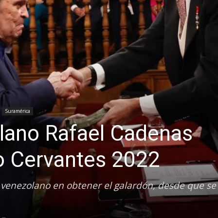
Suramérica
olano Rafael Cadenas
o Cervantes 2022
 venezolano en obtener el galardón, desde que se