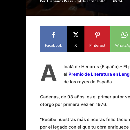
Por
Hispanos Press
-
24 de abril de 2023
248
Facebook
X
Pinterest
WhatsA
A
lcalá de Henares (España).- El
el
Premio de Literatura en Len
de los reyes de España.
Cadenas, de 93 años, es el primer autor v
otorgó por primera vez en 1976.
“Recibe nuestras más sinceras felicitacion
por el legado con el que tu obra enriquece 