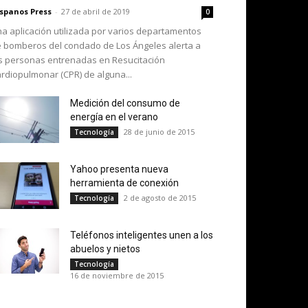
spanos Press
-
27 de abril de 2019
0
a aplicación utilizada por varios departamentos
 bomberos del condado de Los Ángeles alerta a
s personas entrenadas en Resucitación
rdiopulmonar (CPR) de alguna...
Medición del consumo de
energía en el verano
28 de junio de 2015
Tecnología
Yahoo presenta nueva
herramienta de conexión
2 de agosto de 2015
Tecnología
Teléfonos inteligentes unen a los
abuelos y nietos
Tecnología
16 de noviembre de 2015