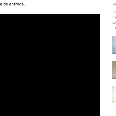
ia de entrega.
Hi
Un
de
la
Ca