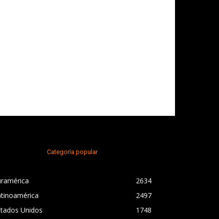
Categoría popular
uramérica
2634
atinoamérica
2497
stados Unidos
1748