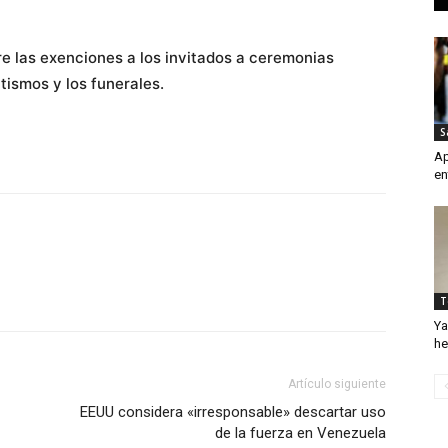
tre las exenciones a los invitados a ceremonias
utismos y los funerales.
S
Ap
en
T
Ya
he
Artículo siguiente
EEUU considera «irresponsable» descartar uso
de la fuerza en Venezuela