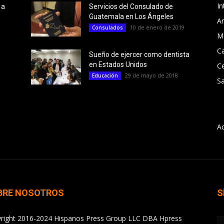
In
 a
Servicios del Consulado de
Guatemala en Los Ángeles
Ar
10 de enero de 2019
Consulados
M
Ca
Sueño de ejercer como dentista
en Estados Unidos
C
29 de mayo de 2018
Educación
Sa
A
BRE NOSOTROS
S
right 2016-2024 Hispanos Press Group LLC DBA Hpress