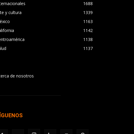
ternacionales
1688
te y cultura
1339
éxico
1163
lifornia
1142
entroamérica
1138
lud
1137
cerca de nosotros
ÍGUENOS