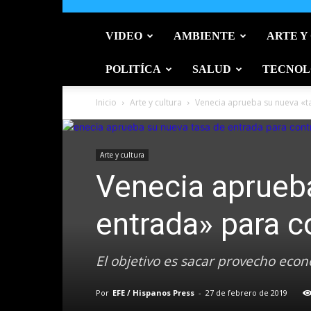
VIDEO
AMBIENTE
ARTE Y
POLITÍCA
SALUD
TECNOL
Inicio
Arte y cultura
Venecia aprueba su nueva «ta
Arte y cultura
Venecia aprueb
entrada» para c
El objetivo es sacar provecho econó
Por
EFE / Hispanos Press
-
27 de febrero de 2019