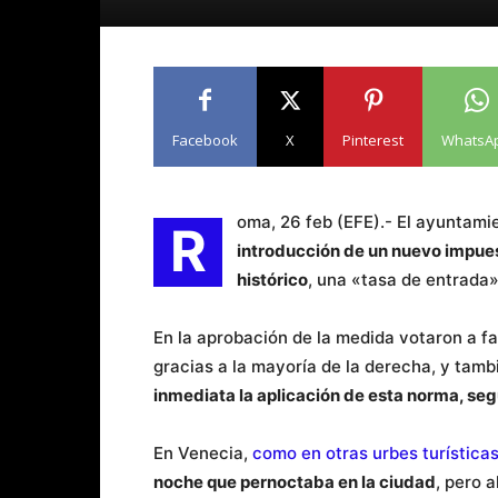
Facebook
X
Pinterest
WhatsA
oma, 26 feb (EFE).- El ayuntami
R
introducción de un nuevo impues
histórico
, una «tasa de entrada»
En la aprobación de la medida votaron a f
gracias a la mayoría de la derecha, y tam
inmediata la aplicación de esta norma, se
En Venecia,
como en otras urbes turísticas 
noche que pernoctaba en la ciudad
, pero 