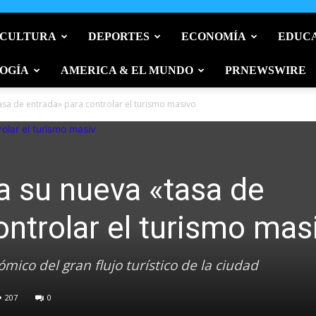
 CULTURA
DEPORTES
ECONOMÍA
EDUC
OGÍA
AMERICA & EL MUNDO
PRNEWSWIRE
sa de entrada» para controlar el turismo masivo
a su nueva «tasa de
ontrolar el turismo mas
mico del gran flujo turístico de la ciudad
207
0