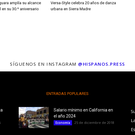
guara amplía su alcance
Versa-Style celebra 20 años de danza
l en su 30.º aniversario
urbana en Sierra Madre
SÍGUENOS EN INSTAGRAM
@HISPANOS.PRESS
ENTRADAS POPULARES
ta
Salario mínimo en California en
S
el año 2024
L
6
25 de diciembre de 2018
Economía
E