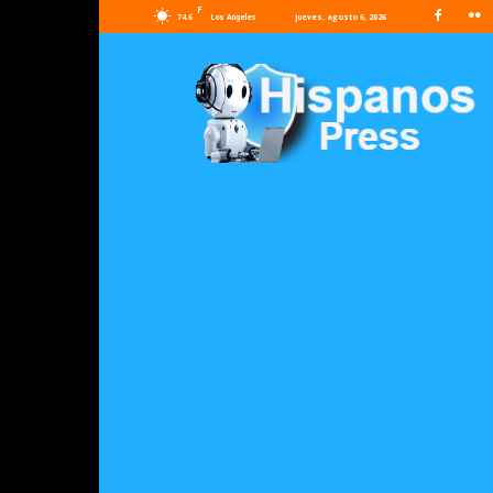
F
74.6
jueves, agosto 6, 2026
Los Angeles
Hispanos
Press