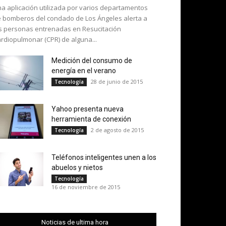
a aplicación utilizada por varios departamentos
 bomberos del condado de Los Ángeles alerta a
s personas entrenadas en Resucitación
rdiopulmonar (CPR) de alguna...
Medición del consumo de
energía en el verano
28 de junio de 2015
Tecnología
Yahoo presenta nueva
herramienta de conexión
2 de agosto de 2015
Tecnología
Teléfonos inteligentes unen a los
abuelos y nietos
Tecnología
16 de noviembre de 2015
Noticias de ultima hora