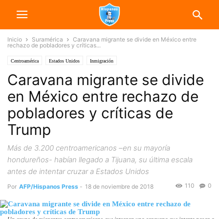
Inicio
Suramérica
Caravana migrante se divide en México entre
rechazo de pobladores y críticas...
Centroamérica
Estados Unidos
Inmigración
Caravana migrante se divide
en México entre rechazo de
pobladores y críticas de
Trump
Más de 3.200 centroamericanos –en su mayoría
hondureños- habían llegado a Tijuana, su última escala
antes de intentar cruzar a Estados Unidos
110
0
Por
AFP/Hispanos Press
-
18 de noviembre de 2018