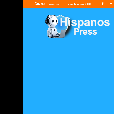
F
71.5
sábado, agosto 8, 2026
Los Angeles
Hispanos
Press