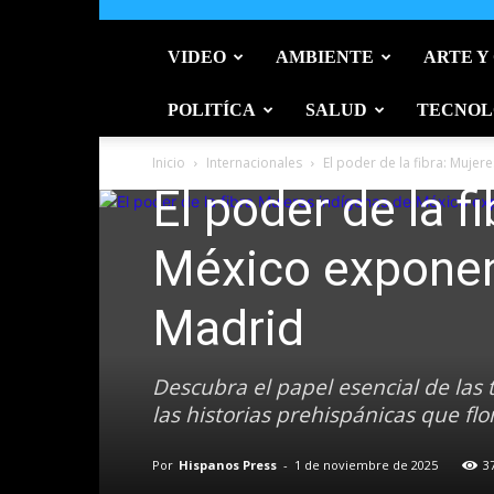
VIDEO
AMBIENTE
ARTE Y
POLITÍCA
SALUD
TECNOL
Arte y cultura
Internacionales
México
Inicio
Internacionales
El poder de la fibra: Mujer
El poder de la f
México exponen 
Madrid
Descubra el papel esencial de las 
las historias prehispánicas que fl
Por
Hispanos Press
-
1 de noviembre de 2025
3