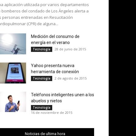
a aplicación utilizada por varios departamentos
 bomberos del condado de Los Ángeles alerta a
s personas entrenadas en Resucitación
rdiopulmonar (CPR) de alguna...
Medición del consumo de
energía en el verano
28 de junio de 2015
Tecnología
Yahoo presenta nueva
herramienta de conexión
2 de agosto de 2015
Tecnología
Teléfonos inteligentes unen a los
abuelos y nietos
Tecnología
16 de noviembre de 2015
Noticias de ultima hora