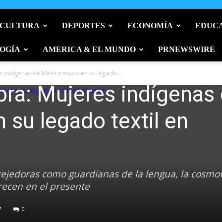
 CULTURA
DEPORTES
ECONOMÍA
EDUC
OGÍA
AMERICA & EL MUNDO
PRNEWSWIRE
es indígenas de México exponen su legado...
ibra: Mujeres indígenas
su legado textil en
tejedoras como guardianas de la lengua, la cosmov
orecen en el presente
7
0