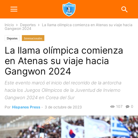
Inicio
Deportes
La llama olímpica comienza en Atenas su viaje hacia
Gangwon 2024
Deportes
Internacionales
La llama olímpica comienza
en Atenas su viaje hacia
Gangwon 2024
Este evento marcó el inicio del recorrido de la antorcha
hacia los Juegos Olímpicos de la Juventud de Invierno
Gangwon 2024 en Corea del Sur
107
0
Por
Hispanos Press
-
3 de octubre de 2023