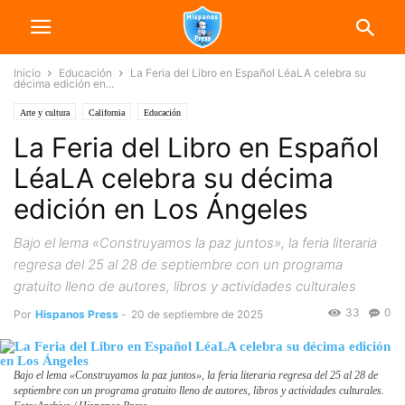
Inicio
Educación
La Feria del Libro en Español LéaLA celebra su
décima edición en...
Arte y cultura
California
Educación
La Feria del Libro en Español
LéaLA celebra su décima
edición en Los Ángeles
Bajo el lema «Construyamos la paz juntos», la feria literaria
regresa del 25 al 28 de septiembre con un programa
gratuito lleno de autores, libros y actividades culturales
33
0
Por
Hispanos Press
-
20 de septiembre de 2025
Bajo el lema «Construyamos la paz juntos», la feria literaria regresa del 25 al 28 de
septiembre con un programa gratuito lleno de autores, libros y actividades culturales.