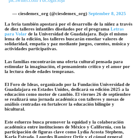
pic.twitter.com/YdC0gB3oja
— ciesdemex_org (@ciesdemex_org)
September 8, 2025
La feria también apostará por el desarrollo de la niñez a través
de diez talleres infantiles diseñados por el programa
Letras
para Volar
de la Universidad de Guadalajara. Bajo el mismo
lema de la edición, los talleres buscarán enseñar valores de
solidaridad, empatía y paz mediante juegos, cuentos, música y
actividades participativas.
Las familias encontrarán una oferta cultural pensada para
estimular la imaginación, el pensamiento crítico y el amor por
la lectura desde edades tempranas.
El Foro de Ideas, organizado por la Fundación Universidad de
Guadalajara en Estados Unidos, dedicará su edición 2025 a la
educación como motor de cambio. El viernes 26 de septiembre
se realizará una jornada académica con talleres y mesas de
análisis centradas en fortalecer la educación bilingüe y
bicultural.
Este esfuerzo busca promover la equidad y la colaboración
académica entre instituciones de México y California, con la
participación de figuras clave como Lydia Acosta Stephens,
Karla Estrada, Lourdes Ramírez Ortiz y el cónsul general