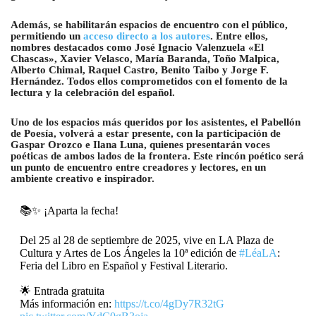
Además, se habilitarán espacios de encuentro con el público,
permitiendo un
acceso directo a los autores
. Entre ellos,
nombres destacados como José Ignacio Valenzuela «El
Chascas», Xavier Velasco, María Baranda, Toño Malpica,
Alberto Chimal, Raquel Castro, Benito Taibo y Jorge F.
Hernández. Todos ellos comprometidos con el fomento de la
lectura y la celebración del español.
Uno de los espacios más queridos por los asistentes, el Pabellón
de Poesía, volverá a estar presente, con la participación de
Gaspar Orozco e Ilana Luna, quienes presentarán voces
poéticas de ambos lados de la frontera. Este rincón poético será
un punto de encuentro entre creadores y lectores, en un
ambiente creativo e inspirador.
📚✨ ¡Aparta la fecha!
Del 25 al 28 de septiembre de 2025, vive en LA Plaza de
Cultura y Artes de Los Ángeles la 10ª edición de
#LéaLA
:
Feria del Libro en Español y Festival Literario.
🌟 Entrada gratuita
Más información en:
https://t.co/4gDy7R32tG