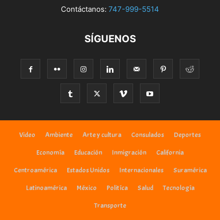
Contáctanos:
747-999-5514
SÍGUENOS
Video
Ambiente
Arte y cultura
Consulados
Deportes
Economía
Educación
Inmigración
California
Centroamérica
Estados Unidos
Internacionales
Suramérica
Latinoamérica
México
Politíca
Salud
Tecnología
Transporte