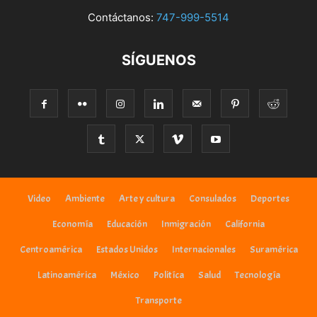
Contáctanos:
747-999-5514
SÍGUENOS
Video
Ambiente
Arte y cultura
Consulados
Deportes
Economía
Educación
Inmigración
California
Centroamérica
Estados Unidos
Internacionales
Suramérica
Latinoamérica
México
Politíca
Salud
Tecnología
Transporte