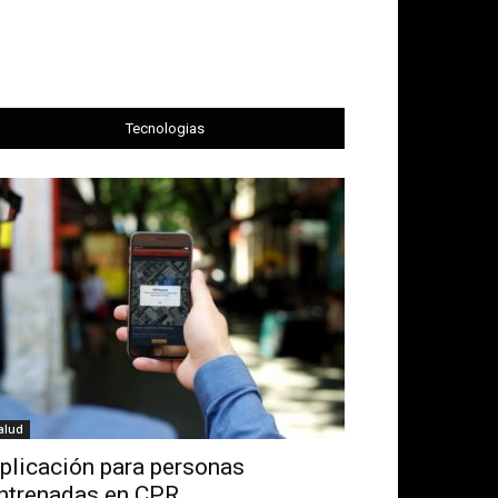
Tecnologias
alud
plicación para personas
ntrenadas en CPR