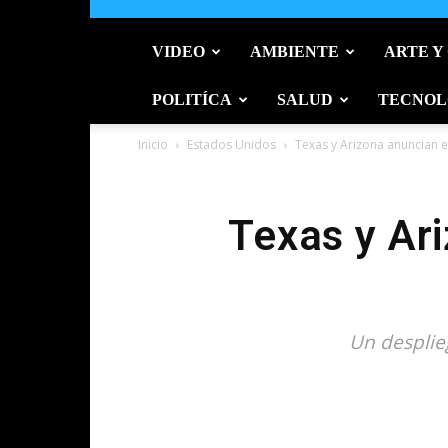
VIDEO
AMBIENTE
ARTE Y
POLITÍCA
SALUD
TECNOL
Inicio
Estados Unidos
Texas y Arizona anuncian e
Texas y Ari
Un desplie