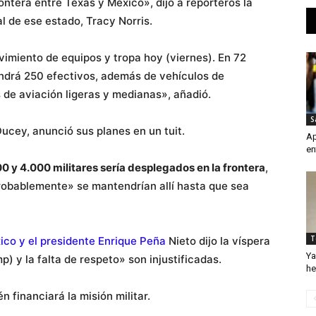
ontera entre Texas y México», dijo a reporteros la
 de ese estado, Tracy Norris.
imiento de equipos y tropa hoy (viernes). En 72
endrá 250 efectivos, además de vehículos de
 de aviación ligeras y medianas», añadió.
S
ucey, anunció sus planes en un tuit.
Ap
en
00 y 4.000 militares sería desplegados en la frontera
,
probablemente» se mantendrían allí hasta que sea
T
ico y el presidente Enrique Peña
Nieto dijo la víspera
Ya
 y la falta de respeto» son injustificadas.
he
financiará la misión militar.