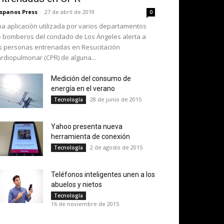
spanos Press
-
27 de abril de 2019
0
a aplicación utilizada por varios departamentos
 bomberos del condado de Los Ángeles alerta a
s personas entrenadas en Resucitación
rdiopulmonar (CPR) de alguna...
Medición del consumo de
energía en el verano
28 de junio de 2015
Tecnología
Yahoo presenta nueva
herramienta de conexión
2 de agosto de 2015
Tecnología
Teléfonos inteligentes unen a los
abuelos y nietos
Tecnología
16 de noviembre de 2015