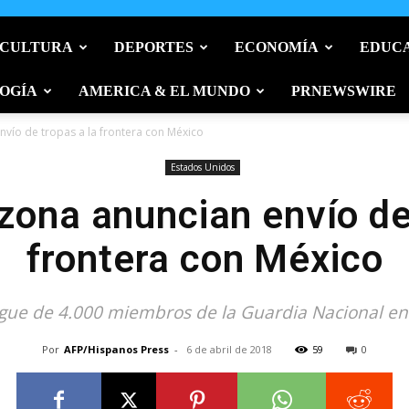
 CULTURA
DEPORTES
ECONOMÍA
EDUC
OGÍA
AMERICA & EL MUNDO
PRNEWSWIRE
nvío de tropas a la frontera con México
Estados Unidos
zona anuncian envío de
frontera con México
gue de 4.000 miembros de la Guardia Nacional en 
Por
AFP/Hispanos Press
-
6 de abril de 2018
59
0