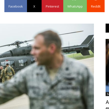
Facebook
X
Pinterest
WhatsApp
ReddIt
S
A
e