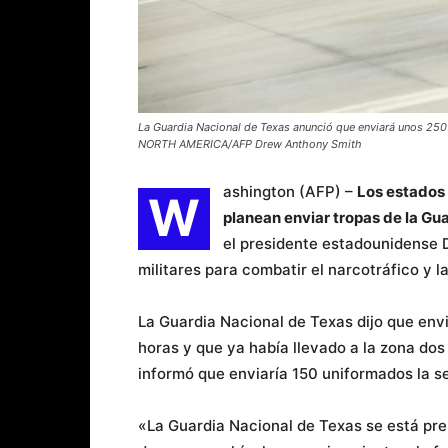
La Guardia Nacional de Texas anunció que enviará unos 250
NORTH AMERICA/AFP Drew Anthony Smith
ashington (AFP) –
Los estados 
W
planean enviar tropas de la Gu
el presidente estadounidense 
militares para combatir el narcotráfico y la
La Guardia Nacional de Texas dijo que envi
horas y que ya había llevado a la zona dos
informó que enviaría 150 uniformados la 
«La Guardia Nacional de Texas se está p