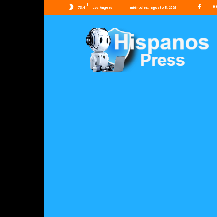
F
73.4
miércoles, agosto 5, 2026
Los Angeles
Hispanos
Press