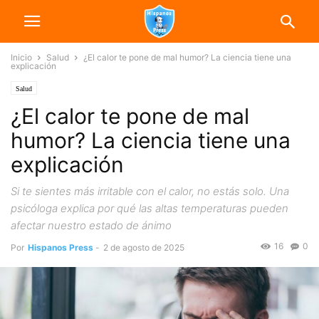
Inicio
Salud
¿El calor te pone de mal humor? La ciencia tiene una
explicación
Salud
¿El calor te pone de mal
humor? La ciencia tiene una
explicación
Si te sientes más irritable con el calor, no estás solo. Una
psicóloga explica por qué las altas temperaturas pueden
afectar nuestro estado de ánimo
16
0
Por
Hispanos Press
-
2 de agosto de 2025