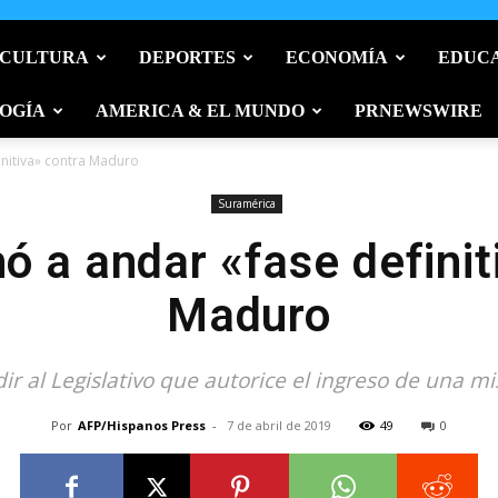
 CULTURA
DEPORTES
ECONOMÍA
EDUC
OGÍA
AMERICA & EL MUNDO
PRNEWSWIRE
initiva» contra Maduro
Suramérica
ó a andar «fase definit
Maduro
r al Legislativo que autorice el ingreso de una mi
Por
AFP/Hispanos Press
-
7 de abril de 2019
49
0