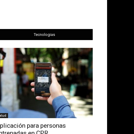
Tecnologias
alud
plicación para personas
ntrenadas en CPR