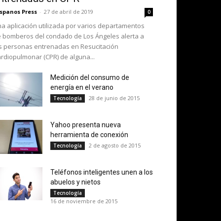
spanos Press
-
27 de abril de 2019
0
a aplicación utilizada por varios departamentos
 bomberos del condado de Los Ángeles alerta a
s personas entrenadas en Resucitación
rdiopulmonar (CPR) de alguna...
Medición del consumo de
energía en el verano
28 de junio de 2015
Tecnología
Yahoo presenta nueva
herramienta de conexión
2 de agosto de 2015
Tecnología
Teléfonos inteligentes unen a los
abuelos y nietos
Tecnología
16 de noviembre de 2015