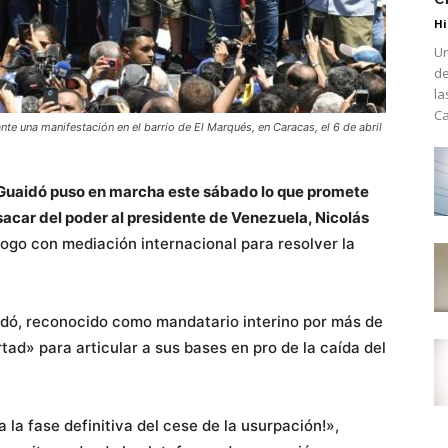
Hi
Un
de
la
Ca
te una manifestación en el barrio de El Marqués, en Caracas, el 6 de abril
 Guaidó puso en marcha este sábado lo que promete
 sacar del poder al presidente de Venezuela, Nicolás
álogo con mediación internacional para resolver la
idó, reconocido como mandatario interino por más de
tad» para articular a sus bases en pro de la caída del
a la fase definitiva del cese de la usurpación!»,