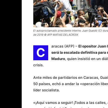
El autoproclamado presidente interino Juan Guaidó (C) duran
de 2019 © AFP MATIAS DELACROIX
aracas (AFP) –
El opositor Juan
C
será la escalada definitiva para
Maduro
, quien insistió en un di
crisis.
Ante miles de partidarios en Caracas, Gua
50 países, echó a andar la «operación liber
líder socialista.
«¡Aquí vamos a seguir! ¡Todos a las calles, 