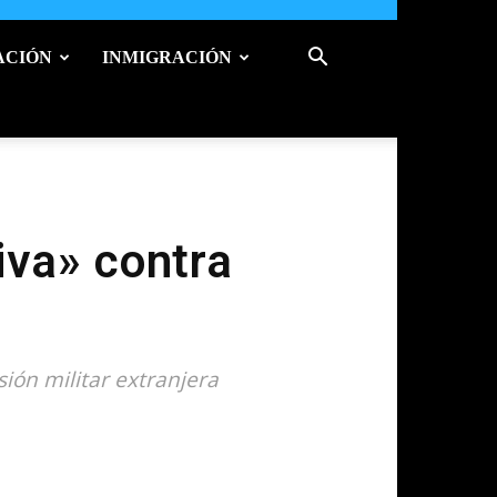
ACIÓN
INMIGRACIÓN
iva» contra
sión militar extranjera