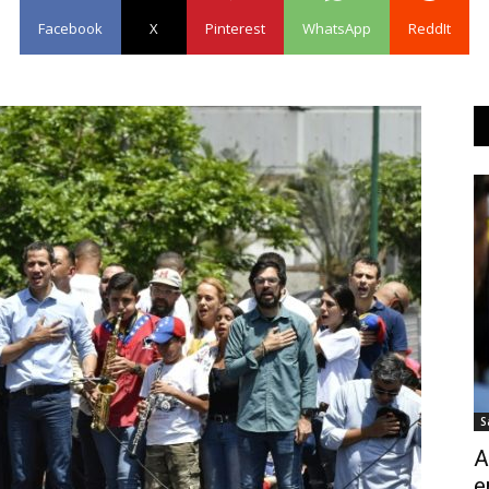
Facebook
X
Pinterest
WhatsApp
ReddIt
S
A
e