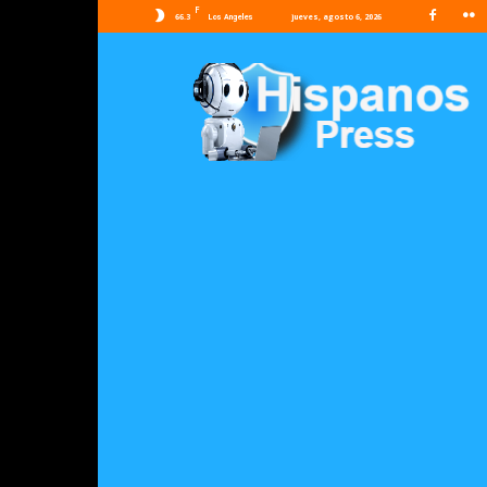
F
66.3
jueves, agosto 6, 2026
Los Angeles
Hispanos
Press