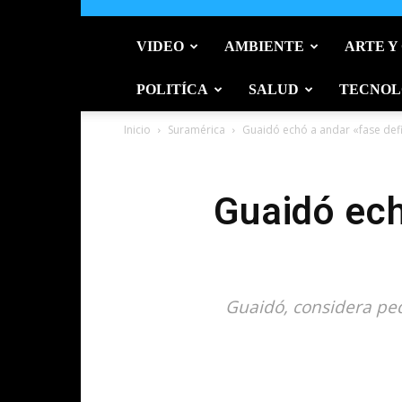
VIDEO
AMBIENTE
ARTE Y
POLITÍCA
SALUD
TECNOL
Inicio
Suramérica
Guaidó echó a andar «fase def
Guaidó ech
Guaidó, considera pedi