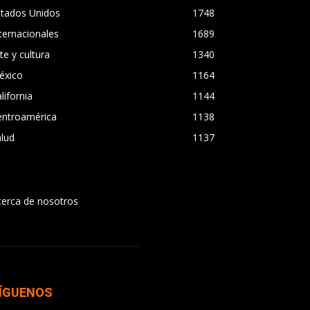
stados Unidos
1748
ternacionales
1689
te y cultura
1340
éxico
1164
lifornia
1144
entroamérica
1138
lud
1137
cerca de nosotros
ÍGUENOS