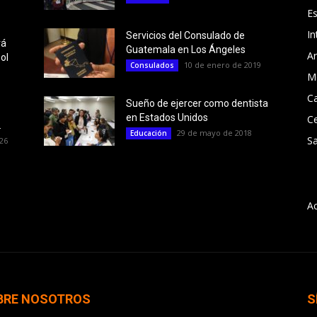
E
In
Servicios del Consulado de
rá
Guatemala en Los Ángeles
Ar
ol
10 de enero de 2019
Consulados
M
Ca
Sueño de ejercer como dentista
en Estados Unidos
C
.
29 de mayo de 2018
Educación
Sa
26
A
BRE NOSOTROS
S