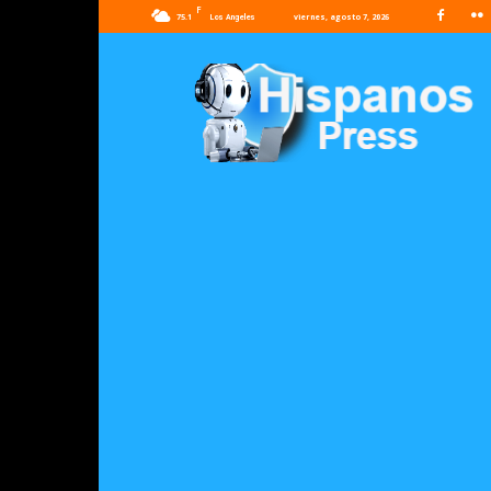
F
75.1
viernes, agosto 7, 2026
Los Angeles
Hispanos
Press