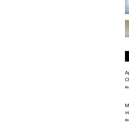
A
C
Hi
M
v
Hi