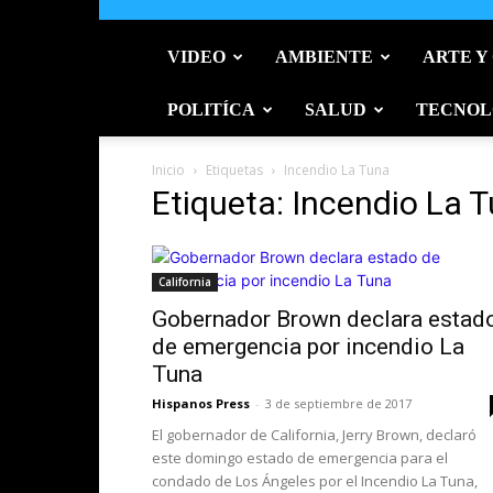
VIDEO
AMBIENTE
ARTE Y
POLITÍCA
SALUD
TECNOL
Inicio
Etiquetas
Incendio La Tuna
Etiqueta: Incendio La 
California
Gobernador Brown declara estad
de emergencia por incendio La
Tuna
Hispanos Press
-
3 de septiembre de 2017
El gobernador de California, Jerry Brown, declaró
este domingo estado de emergencia para el
condado de Los Ángeles por el Incendio La Tuna,