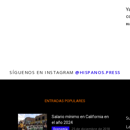
Y
c
Hi
SÍGUENOS EN INSTAGRAM
@HISPANOS.PRESS
ENTRADAS POPULARES
Salario mínimo en California en
S
el año 2024
L
25 de diciembre de 2018
Economía