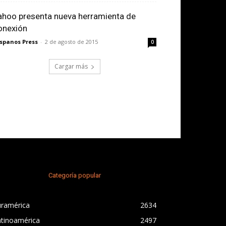
ahoo presenta nueva herramienta de
onexión
spanos Press
-
2 de agosto de 2015
0
Cargar más
Categoría popular
uramérica
2634
atinoamérica
2497