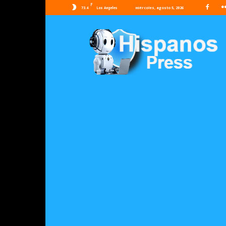
F
73.4
miércoles, agosto 5, 2026
Los Angeles
Hispanos
Press