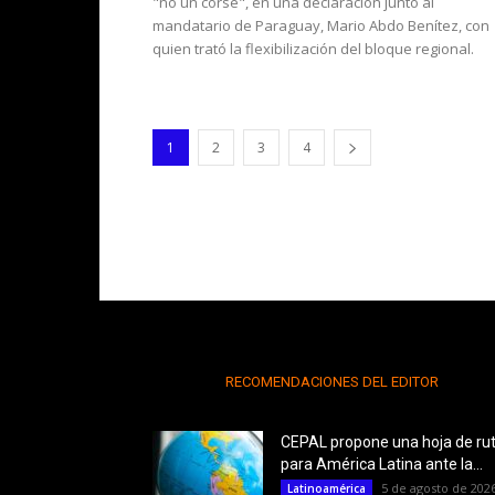
"no un corsé", en una declaración junto al
mandatario de Paraguay, Mario Abdo Benítez, con
quien trató la flexibilización del bloque regional.
1
2
3
4
RECOMENDACIONES DEL EDITOR
CEPAL propone una hoja de ru
para América Latina ante la...
5 de agosto de 202
Latinoamérica