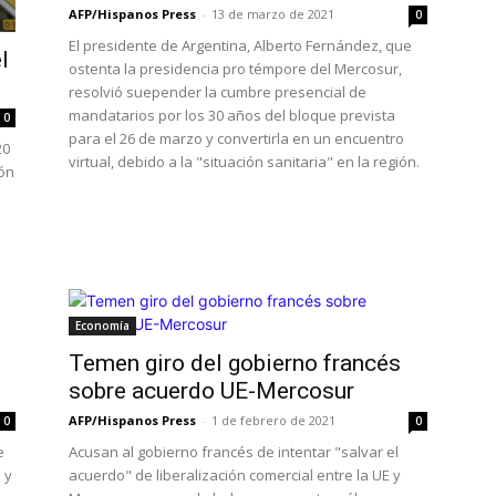
AFP/Hispanos Press
-
13 de marzo de 2021
0
El presidente de Argentina, Alberto Fernández, que
l
ostenta la presidencia pro témpore del Mercosur,
resolvió suepender la cumbre presencial de
mandatarios por los 30 años del bloque prevista
0
para el 26 de marzo y convertirla en un encuentro
20
virtual, debido a la "situación sanitaria" en la región.
ión
Economía
Temen giro del gobierno francés
sobre acuerdo UE-Mercosur
AFP/Hispanos Press
-
1 de febrero de 2021
0
0
e
Acusan al gobierno francés de intentar "salvar el
 y
acuerdo" de liberalización comercial entre la UE y