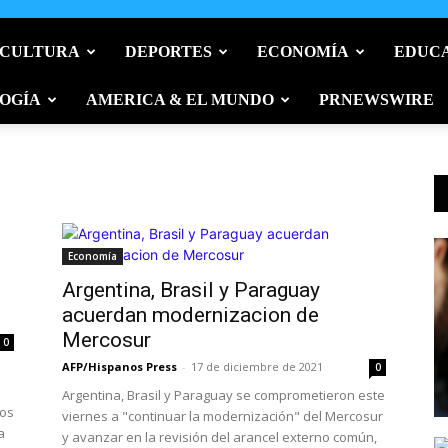
 CULTURA
DEPORTES
ECONOMÍA
EDUC
OGÍA
AMERICA & EL MUNDO
PRNEWSWIRE
Economía
Argentina, Brasil y Paraguay
acuerdan modernizacion de
Mercosur
0
AFP/Hispanos Press
-
17 de diciembre de 2021
0
%
Argentina, Brasil y Paraguay se comprometieron este
ros
viernes a "continuar la modernización" del Mercosur
a
y avanzar en la revisión del arancel externo común,