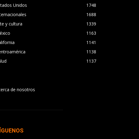
stados Unidos
1748
ternacionales
1688
te y cultura
1339
éxico
1163
lifornia
1141
entroamérica
1138
lud
1137
cerca de nosotros
ÍGUENOS