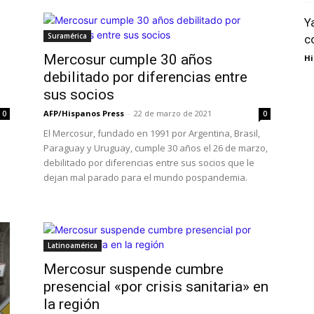
Y
Suramérica
c
Mercosur cumple 30 años
Hi
debilitado por diferencias entre
sus socios
AFP/Hispanos Press
-
22 de marzo de 2021
0
0
El Mercosur, fundado en 1991 por Argentina, Brasil,
Paraguay y Uruguay, cumple 30 años el 26 de marzo,
debilitado por diferencias entre sus socios que le
dejan mal parado para el mundo pospandemia.
Latinoamérica
Mercosur suspende cumbre
presencial «por crisis sanitaria» en
la región