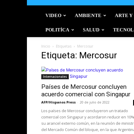
VIDEO
AMBIENTE
ARTE Y
POLITÍCA
SALUD
TECNOL
Inicio
Etiquetas
Mercosur
Etiqueta: Mercosur
Internacionales
Países de Mercosur concluyen
acuerdo comercial con Singapur
AFP/Hispanos Press
-
20 de julio de 2022
Los países de Mercosur concluyeron un tratado
comercial con Singapur y acordaron reducir en 10
su arancel externo común, en la reunión de minist
del Mercado Común del bloque, en la que Argentin