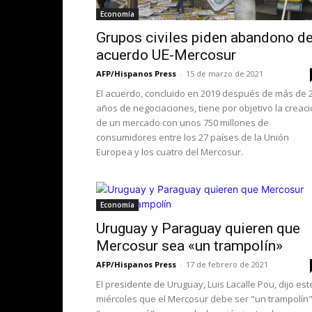
Economía
Grupos civiles piden abandono de
acuerdo UE-Mercosur
AFP/Hispanos Press
-
15 de marzo de 2021
El acuerdo, concluido en 2019 después de más de 
años de negociaciones, tiene por objetivo la creac
de un mercado con unos 750 millones de
consumidores entre los 27 países de la Unión
Europea y los cuatro del Mercosur.
Economía
Uruguay y Paraguay quieren que
Mercosur sea «un trampolín»
AFP/Hispanos Press
-
17 de febrero de 2021
El presidente de Uruguay, Luis Lacalle Pou, dijo est
miércoles que el Mercosur debe ser "un trampolín"