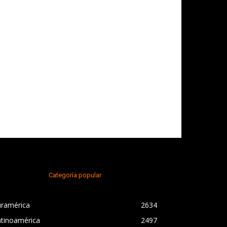
Categoría popular
uramérica
2634
atinoamérica
2497