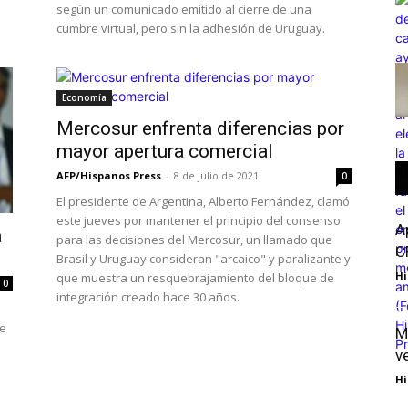
según un comunicado emitido al cierre de una
cumbre virtual, pero sin la adhesión de Uruguay.
Economía
Mercosur enfrenta diferencias por
mayor apertura comercial
AFP/Hispanos Press
-
8 de julio de 2021
0
El presidente de Argentina, Alberto Fernández, clamó
este jueves por mantener el principio del consenso
A
á
para las decisiones del Mercosur, un llamado que
C
Brasil y Uruguay consideran "arcaico" y paralizante y
Hi
que muestra un resquebrajamiento del bloque de
0
integración creado hace 30 años.
de
M
v
Hi