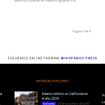
Mercosur a pesar de haberse opuesto a él.
Página 1 de 4
SÍGUENOS EN INSTAGRAM
@HISPANOS.PRESS
ENTRADAS POPULARES
ta
Salario mínimo en California en
S
el año 2024
L
6
25 de diciembre de 2018
Economía