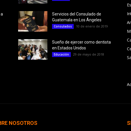
E
In
 a
Servicios del Consulado de
Guatemala en Los Ángeles
Ar
10 de enero de 2019
Consulados
M
Ca
Sueño de ejercer como dentista
en Estados Unidos
C
29 de mayo de 2018
Educación
Sa
A
BRE NOSOTROS
S