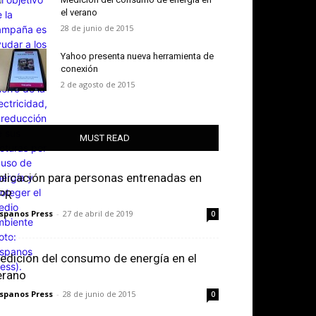
el verano
28 de junio de 2015
Yahoo presenta nueva herramienta de
conexión
2 de agosto de 2015
MUST READ
plicación para personas entrenadas en
PR
spanos Press
-
27 de abril de 2019
0
edición del consumo de energía en el
erano
spanos Press
-
28 de junio de 2015
0