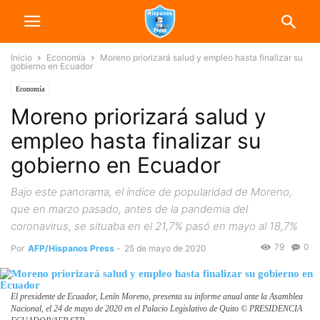
Inicio
Economía
Moreno priorizará salud y empleo hasta finalizar su
gobierno en Ecuador
Economía
Moreno priorizará salud y
empleo hasta finalizar su
gobierno en Ecuador
Bajo este panorama, el índice de popularidad de Moreno,
que en marzo pasado, antes de la pandemia del
coronavirus, se situaba en el 21,7% pasó en mayo al 18,7%
79
0
Por
AFP/Hispanos Press
-
25 de mayo de 2020
El presidente de Ecuador, Lenín Moreno, presenta su informe anual ante la Asamblea
Nacional, el 24 de mayo de 2020 en el Palacio Legislativo de Quito © PRESIDENCIA