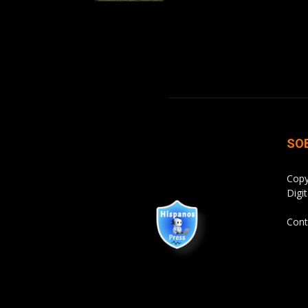
SO
Copy
Digit
Cont