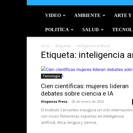
VIDEO
AMBIENTE
ARTE Y
POLITÍCA
SALUD
TECNOL
Inicio
Etiquetas
Inteligencia artificial
Etiqueta: inteligencia ar
Tecnología
Cien científicas: mujeres lideran
debates sobre ciencia e IA
Hispanos Press
-
28 de enero de 2026
El Instituto Cervantes inaugura un ciclo internacion
con voces femeninas expertas en inteligencia
artificial, ética, lengua y ciencia.