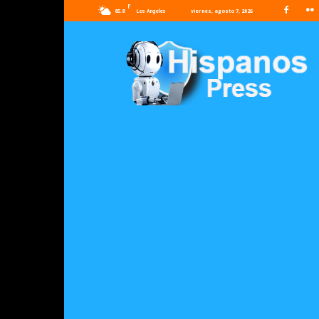
F
85.8
viernes, agosto 7, 2026
Los Angeles
Hispanos
Press