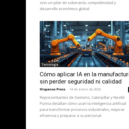
sino un pilar de soberanía, competitividad y
desarrollo económico global.
Tecnología
Cómo aplicar IA en la manufactur
sin perder seguridad ni calidad
Hispanos Press
-
14 de enero de 2026
Representantes de Siemens, Caterpillar y Nestlé
Purina detallan cómo usan la inteligencia artificial
para transformar procesos industriales, mejorar
eficiencia y preparar a su personal.