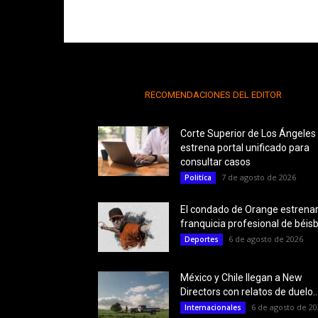
RECOMENDACIONES DEL EDITOR
Corte Superior de Los Ángeles
estrena portal unificado para
consultar casos
7 de agosto de 2026
Politíca
El condado de Orange estrena
franquicia profesional de béisb
6 de agosto de 2026
Deportes
México y Chile llegan a New
Directors con relatos de duelo..
6 de agosto de 20
Internacionales