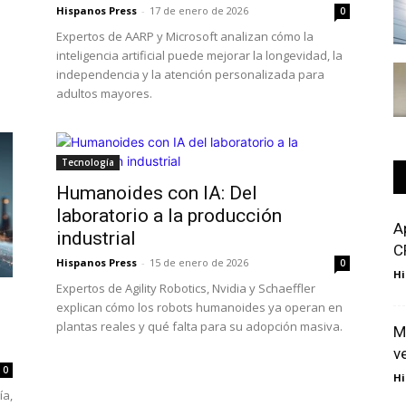
Hispanos Press
-
17 de enero de 2026
0
Expertos de AARP y Microsoft analizan cómo la
inteligencia artificial puede mejorar la longevidad, la
independencia y la atención personalizada para
adultos mayores.
Tecnología
Humanoides con IA: Del
laboratorio a la producción
A
industrial
C
Hispanos Press
-
15 de enero de 2026
0
Hi
Expertos de Agility Robotics, Nvidia y Schaeffler
explican cómo los robots humanoides ya operan en
plantas reales y qué falta para su adopción masiva.
M
v
0
Hi
ía,