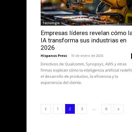
Tecnología
Empresas líderes revelan cómo l
IA transforma sus industrias en
2026
Hispanos Press
-
10 de enero de 2026
Directivos de Qualcomm, Synopsys, AWS y otras
firmas explican cómo la inteligencia artificial redef
el desarrollo de productos, la eficiencia y la
experiencia del cliente.
...
1
2
3
6