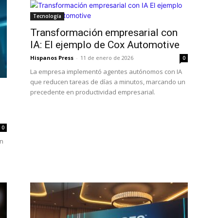
Tecnología
Transformación empresarial con
IA: El ejemplo de Cox Automotive
Hispanos Press
-
11 de enero de 2026
0
La empresa implementó agentes autónomos con IA
que reducen tareas de días a minutos, marcando un
precedente en productividad empresarial.
0
ón