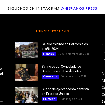
SÍGUENOS EN INSTAGRAM
@HISPANOS.PRESS
ENTRADAS POPULARES
Salario mínimo en California en
S
el año 2024
L
25 de diciembre de 2018
Economía
E
In
Servicios del Consulado de
rá
Guatemala en Los Ángeles
Ar
ol
10 de enero de 2019
Consulados
M
Ca
Sueño de ejercer como dentista
en Estados Unidos
C
.
29 de mayo de 2018
Educación
Sa
26