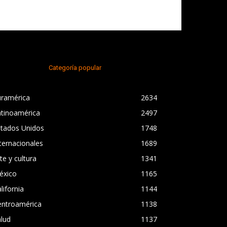
Categoría popular
uramérica
2634
atinoamérica
2497
stados Unidos
1748
ternacionales
1689
te y cultura
1341
éxico
1165
lifornia
1144
entroamérica
1138
lud
1137