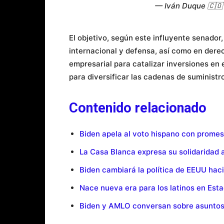
— Iván Duque 🇨
El objetivo, según este influyente senador
internacional y defensa, así como en der
empresarial para catalizar inversiones e
para diversificar las cadenas de suminist
Contenido relacionado
Biden apela al voto hispano con promes
La Casa Blanca expresa su solidaridad 
Biden cambiará la política de EEUU hac
Nace nueva era para los latinos en Est
Biden y AMLO conversan sobre asuntos 