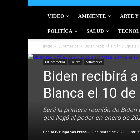
VIDEO
AMBIENTE
ARTE Y
POLITÍCA
SALUD
TECNOL
Inicio
Suramérica
Biden recibirá a Iván Duque en l
Latinoamérica
Politíca
Suramérica
Biden recibirá 
Blanca el 10 de
Será la primera reunión de Biden
que llegó al poder en enero de 20
Por
AFP/Hispanos Press
-
2 de marzo de 2022
7