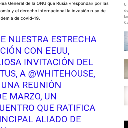
lea General de la ONU que Rusia «responda» por las
Un
de
mía y el derecho internacional la invasión rusa de
la
ndemia de covid-19.
Ca
E NUESTRA ESTRECHA
ACIÓN CON EEUU,
IOSA INVITACIÓN DEL
TUS
, A
@WHITEHOUSE
,
 UNA REUNIÓN
DE MARZO, UN
UENTRO QUE RATIFICA
INCIPAL ALIADO DE