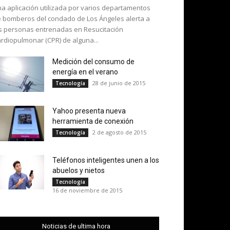
a aplicación utilizada por varios departamentos
 bomberos del condado de Los Ángeles alerta a
s personas entrenadas en Resucitación
rdiopulmonar (CPR) de alguna...
Medición del consumo de
energía en el verano
28 de junio de 2015
Tecnología
Yahoo presenta nueva
herramienta de conexión
2 de agosto de 2015
Tecnología
Teléfonos inteligentes unen a los
abuelos y nietos
Tecnología
16 de noviembre de 2015
Noticias de ultima hora