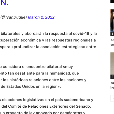
N.
 (@IvanDuque)
March 2, 2022
bilaterales y abordarán la respuesta al covid-19 y la
S
cuperación económica y las respuestas regionales a
Ap
en
espera «profundizar la asociación estratégica» entre
e considera el encuentro bilateral «muy
nto tan desafiante para la humanidad, que
T
 las históricas relaciones entre las naciones y
Ya
o de Estados Unidos en la región».
he
s elecciones legislativas en el país sudamericano y
 del Comité de Relaciones Exteriores del Senado,
 un proyecto de ley apoyado por demócratas y