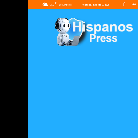
F
67.6
viernes, agosto 7, 2026
Los Angeles
Hispanos
Press