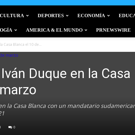
 CULTURA
DEPORTES
ECONOMÍA
EDUC
OGÍA
AMERICA & EL MUNDO
PRNEWSWIRE
a Casa Blanca el 10 de...
a Iván Duque en la Casa
 marzo
 en la Casa Blanca con un mandatario sudamerica
21
3
0