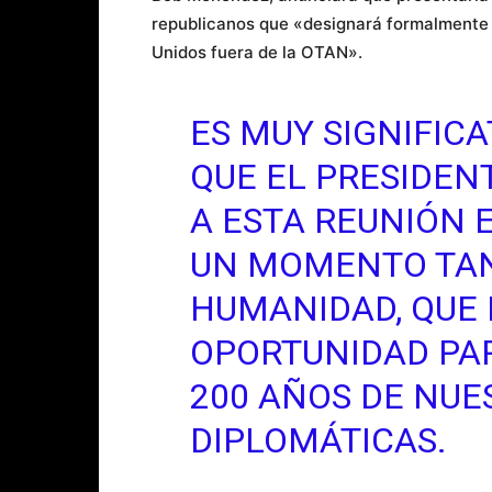
republicanos que «designará formalmente 
Unidos fuera de la OTAN».
ES MUY SIGNIFIC
QUE EL PRESIDENT
A ESTA REUNIÓN 
UN MOMENTO TAN
HUMANIDAD, QUE 
OPORTUNIDAD PA
200 AÑOS DE NUE
DIPLOMÁTICAS.