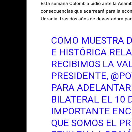
Esta semana Colombia pidió ante la Asamb
consecuencias que acarreará para la econo
Ucrania, tras dos años de devastadora pa
COMO MUESTRA D
E HISTÓRICA REL
RECIBIMOS LA VAL
PRESIDENTE,
@PO
PARA ADELANTAR
BILATERAL EL 10 
IMPORTANTE ENC
QUE SOMOS EL PR