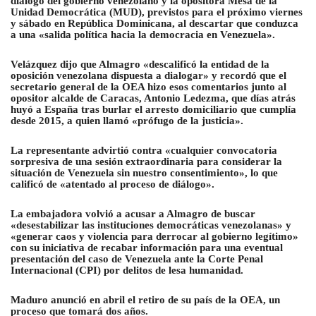
diálogo del gobierno venezolano y la opositora Mesa de la
Unidad Democrática (MUD), previstos para el próximo viernes
y sábado en República Dominicana, al descartar que conduzca
a una «salida política hacia la democracia en Venezuela».
Velázquez dijo que Almagro «descalificó la entidad de la
oposición venezolana dispuesta a dialogar» y recordó que el
secretario general de la OEA hizo esos comentarios junto al
opositor alcalde de Caracas, Antonio Ledezma, que días atrás
huyó a España tras burlar el arresto domiciliario que cumplía
desde 2015, a quien llamó «prófugo de la justicia».
La representante advirtió contra «cualquier convocatoria
sorpresiva de una sesión extraordinaria para considerar la
situación de Venezuela sin nuestro consentimiento», lo que
calificó de «atentado al proceso de diálogo».
La embajadora volvió a acusar a Almagro de buscar
«desestabilizar las instituciones democráticas venezolanas» y
«generar caos y violencia para derrocar al gobierno legítimo»
con su iniciativa de recabar información para una eventual
presentación del caso de Venezuela ante la Corte Penal
Internacional (CPI) por delitos de lesa humanidad.
Maduro anunció en abril el retiro de su país de la OEA, un
proceso que tomará dos años.