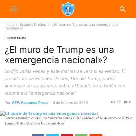
Inicio
Estados Unidos
¿El muro de Trump es una «emergencia
nacional»?
Estados Unidos
¿El muro de Trump es una
«emergencia nacional»?
Lo dijo varias veces y este martes se verá si es verdad. El
presidente de Estados Unidos, Donald Trump, podría
amenazar en su discurso sobre el Estado de la Unión con
recurrir a la "emergencia nacional"
57
0
Por
AFP/Hispanos Press
-
5 de febrero de 2019
Obreros trabajan en el muro fronterizo entre EEUU y México, el 18 de enero de 2019 en
Tijuana © AFP/Archivos Guillermo Arias